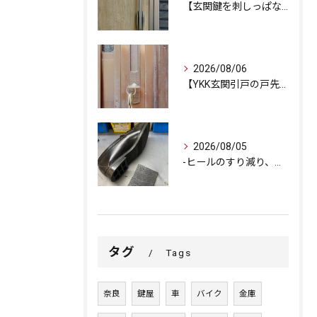
【玄関鍵を刺しっぱなしで外出…不安を解消するための即日交換対...
2026/08/06
【YKK玄関引戸の戸先錠が勝手にかかる…廃盤MIWA錠前を奇...
2026/08/05
-ヒールのすり減り、修理できます-
タグ
Tags
奈良
鍵屋
車
バイク
金庫