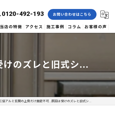
0120-492-193
お問い合わせはこちら
当店の特徴
アクセス
施工事例
コラム
お客様の声
合鍵
修理
けのズレと旧式シ...
交換
取付
作製
三協アルミ玄関の上側だけ施錠不可…原因は受けのズレと旧式シ...