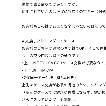
調整で直る症状ではありますが、
使用されていたのは MIWA竪穴くの字キー（旧
お客様もこの鍵はあまり安全じゃないのは知って
■ 交換したシリンダー・ケース
お客様のご希望は通常のギザ鍵でOK、そこで信頼性
今回の交換内容は以下の通りです。
• 上：U9 TEO-HSV CY（ケース交換が必要なタ
• 下：U9 THM CYA
• 2個同一キー仕様（鍵6本付き）
上側はケース交換が必須の構造のため、シリンダ
（※元のケースでは鍵穴が真横にならず、鍵が抜
さらにズレていた受けも調整し、