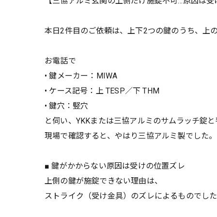
【三協アルミ玄関の上側だけ施錠不可…原因は受
本日2件目のご依頼は、上下2つの鍵のうち、上
お電話で
• 鍵メーカー：MIWA
• ケース記号：上 TESP／下 THM
• 鍵穴：竪穴
と伺い、YKKまたは三協アルミのサムラッチ錠と
現場で確認すると、やはり三協アルミ製でした。
■ 鍵がかからない原因は受けの位置ズレ
上側の鍵が施錠できない理由は、
ストライク（受け金具）のズレによるものでし