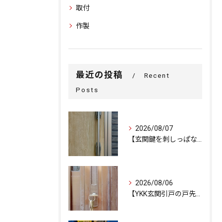
取付
作製
最近の投稿
Recent
Posts
2026/08/07
【玄関鍵を刺しっぱなしで外出…不安を解消するための即日交換対...
2026/08/06
【YKK玄関引戸の戸先錠が勝手にかかる…廃盤MIWA錠前を奇...