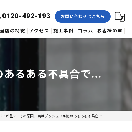
0120-492-193
お問い合わせはこちら
当店の特徴
アクセス
施工事例
コラム
お客様の声
合鍵
修理
あるある不具合で...
交換
取付
作製
ドアが重い…その原因、実はプッシュプル錠のあるある不具合で...