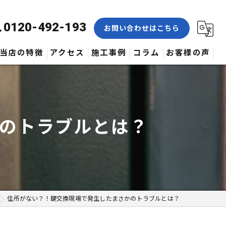
0120-492-193
お問い合わせはこちら
当店の特徴
アクセス
施工事例
コラム
お客様の声
合鍵
修理
のトラブルとは？
交換
取付
作製
住所がない？！鍵交換現場で発生したまさかのトラブルとは？