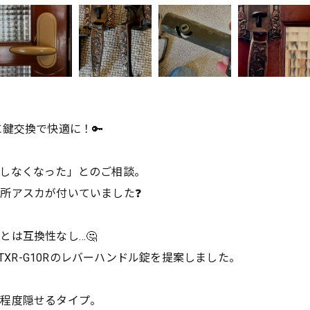
に鍵交換で快適に！🔑
応しなくなった」とのご相談。
所アスカが付いていました❓
とは互換性なし…🤔
TXR-G10Rのレバーハンドル錠を提案しました。
る程度隠せるタイプ。