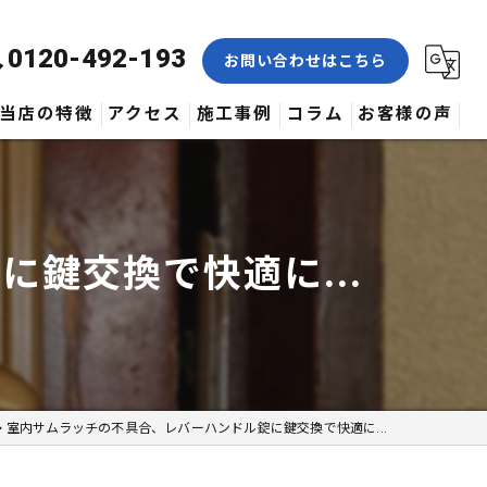
0120-492-193
お問い合わせはこちら
当店の特徴
アクセス
施工事例
コラム
お客様の声
合鍵
修理
に鍵交換で快適に...
交換
取付
作製
🔑 室内サムラッチの不具合、レバーハンドル錠に鍵交換で快適に...