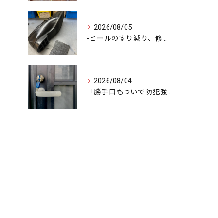
2026/08/05
-ヒールのすり減り、修理できます-
2026/08/04
「勝手口もついで防犯強化で安心をプラス」
タグ
Tags
奈良
鍵屋
車
バイク
金庫
即日
マンション
戸建て
玄関
ロッカー