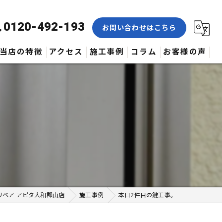
0120-492-193
お問い合わせはこちら
当店の特徴
アクセス
施工事例
コラム
お客様の声
合鍵
修理
交換
取付
作製
リペア アピタ大和郡山店
施工事例
本日2件目の鍵工事。