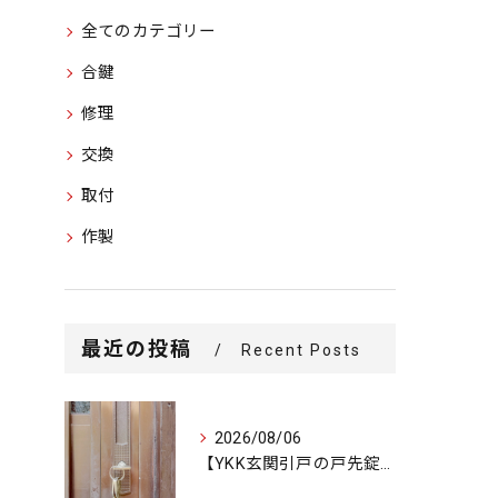
全てのカテゴリー
合鍵
修理
交換
取付
作製
最近の投稿
Recent Posts
2026/08/06
【YKK玄関引戸の戸先錠が勝手にかかる…廃盤MIWA錠前を奇...