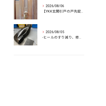
2026/08/06
【YKK玄関引戸の戸先錠が勝手にかかる…廃盤MIWA錠前を奇...
2026/08/05
-ヒールのすり減り、修理できます-
タグ
Tags
奈良
鍵屋
車
バイク
金庫
即日
マンション
戸建て
玄関
ロッカー
安い
防犯