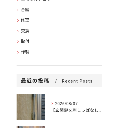
合鍵
修理
交換
取付
作製
最近の投稿
Recent Posts
2026/08/07
【玄関鍵を刺しっぱなしで外出…不安を解消するための即日交換対...