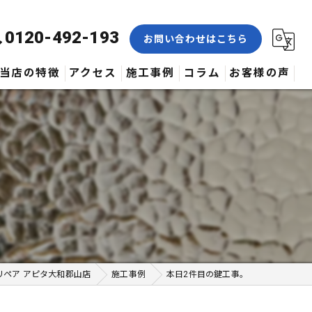
0120-492-193
お問い合わせはこちら
当店の特徴
アクセス
施工事例
コラム
お客様の声
合鍵
修理
交換
取付
作製
リペア アピタ大和郡山店
施工事例
本日2件目の鍵工事。