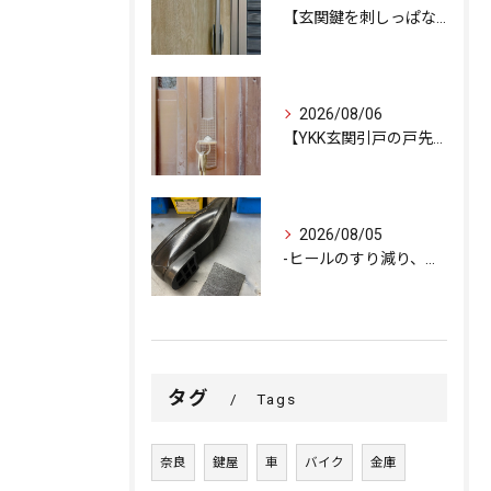
【玄関鍵を刺しっぱなしで外出…不安を解消するための即日交換対...
2026/08/06
【YKK玄関引戸の戸先錠が勝手にかかる…廃盤MIWA錠前を奇...
2026/08/05
-ヒールのすり減り、修理できます-
タグ
Tags
奈良
鍵屋
車
バイク
金庫