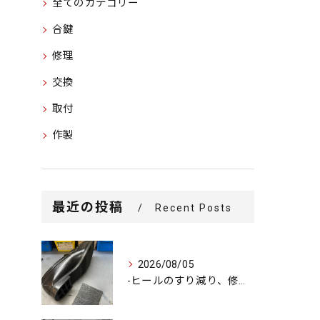
全てのカテゴリー
合鍵
修理
交換
取付
作製
最近の投稿
Recent Posts
2026/08/05
-ヒールのすり減り、修理できます-