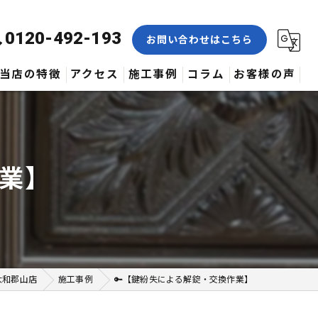
0120-492-193
お問い合わせはこちら
当店の特徴
アクセス
施工事例
コラム
お客様の声
合鍵
修理
作業】
交換
取付
作製
大和郡山店
施工事例
🔑【鍵紛失による解錠・交換作業】