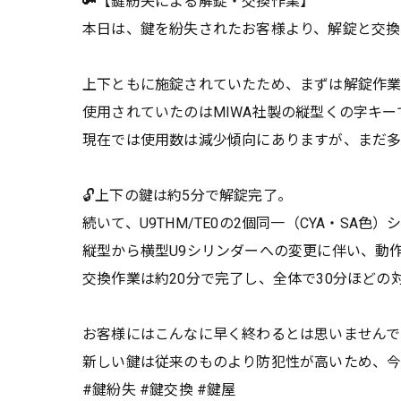
🔑【鍵紛失による解錠・交換作業】
本日は、鍵を紛失されたお客様より、解錠と交換
上下ともに施錠されていたため、まずは解錠作
使用されていたのはMIWA社製の縦型くの字キ
現在では使用数は減少傾向にありますが、まだ多
🔓上下の鍵は約5分で解錠完了。
続いて、U9THM/TE0の2個同一（CYA・SA色
縦型から横型U9シリンダーへの変更に伴い、動
交換作業は約20分で完了し、全体で30分ほどの
お客様にはこんなに早く終わるとは思いませんで
新しい鍵は従来のものより防犯性が高いため、
#鍵紛失 #鍵交換 #鍵屋