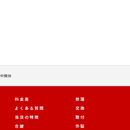
 年中無休
料金表
修理
よくある質問
交換
当店の特徴
取付
合鍵
作製