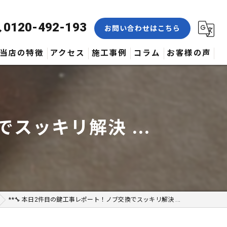
0120-492-193
お問い合わせはこちら
当店の特徴
アクセス
施工事例
コラム
お客様の声
合鍵
修理
スッキリ解決 ...
交換
取付
作製
**🔧 本日2件目の鍵工事レポート！ノブ交換でスッキリ解決 ...