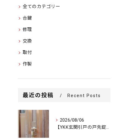
全てのカテゴリー
合鍵
修理
交換
取付
作製
最近の投稿
Recent Posts
2026/08/06
【YKK玄関引戸の戸先錠が勝手にかかる…廃盤MIWA錠前を奇...