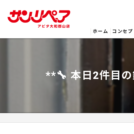
ホーム
コンセプ
**🔧 本日2件