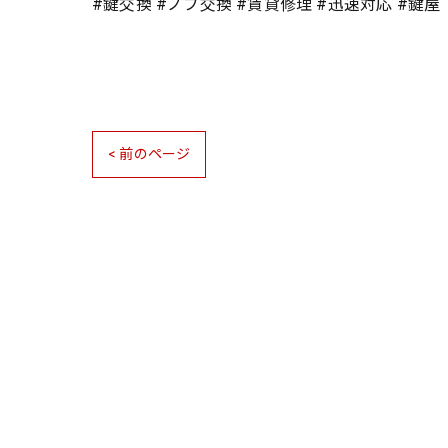
#鍵交換 #ノブ交換 #賃貸修理 #迅速対応 #鍵屋
< 前のページ