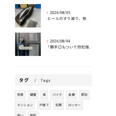
2026/08/05
-ヒールのすり減り、修理できます-
2026/08/04
「勝手口もついで防犯強化で安心をプラス」
タグ
Tags
奈良
鍵屋
車
バイク
金庫
即日
マンション
戸建て
玄関
ロッカー
安い
防犯