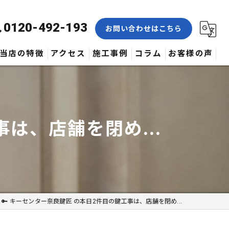
0120-492-193
お問い合わせはこちら
当店の特徴
アクセス
施工事例
コラム
お客様の声
合鍵
修理
は、店舗を閉め...
交換
取付
作製
🔑 キーセンター奈良鍵匠 の本日2件目の鍵工事は、店舗を閉め...