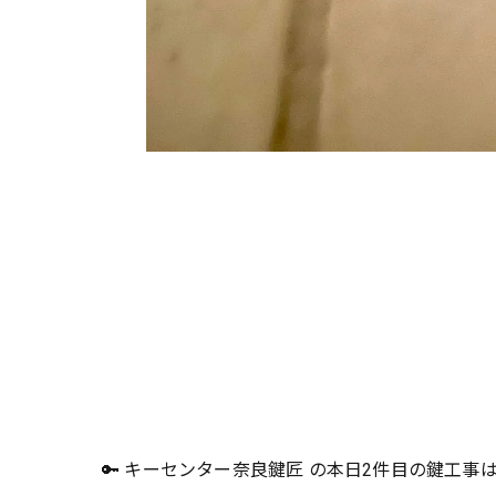
🔑 キーセンター奈良鍵匠 の本日2件目の鍵工