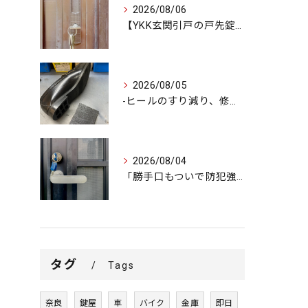
2026/08/06
【YKK玄関引戸の戸先錠が勝手にかかる…廃盤MIWA錠前を奇...
2026/08/05
-ヒールのすり減り、修理できます-
2026/08/04
「勝手口もついで防犯強化で安心をプラス」
タグ
Tags
奈良
鍵屋
車
バイク
金庫
即日