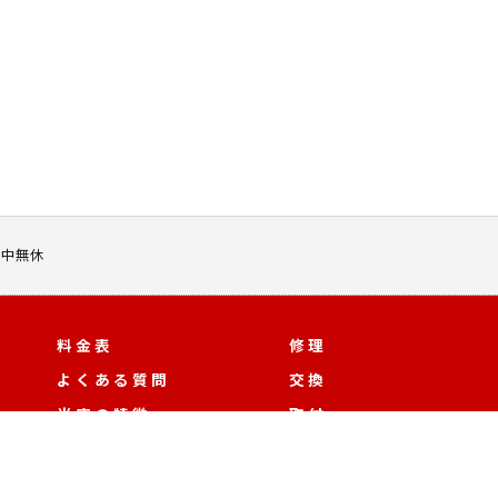
 年中無休
料金表
修理
よくある質問
交換
当店の特徴
取付
合鍵
作製