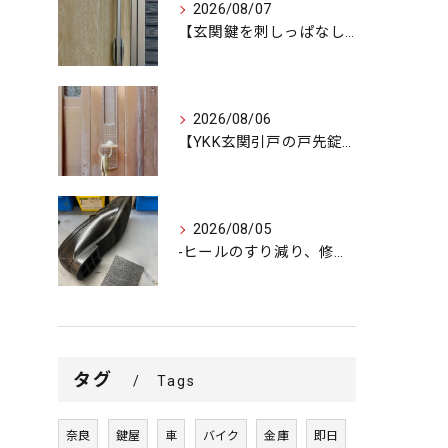
2026/08/07
【玄関鍵を刺しっぱなしで外出…不安を解消するための即日交換対...
2026/08/06
【YKK玄関引戸の戸先錠が勝手にかかる…廃盤MIWA錠前を奇...
2026/08/05
-ヒールのすり減り、修理できます-
タグ
Tags
奈良
鍵屋
車
バイク
金庫
即日