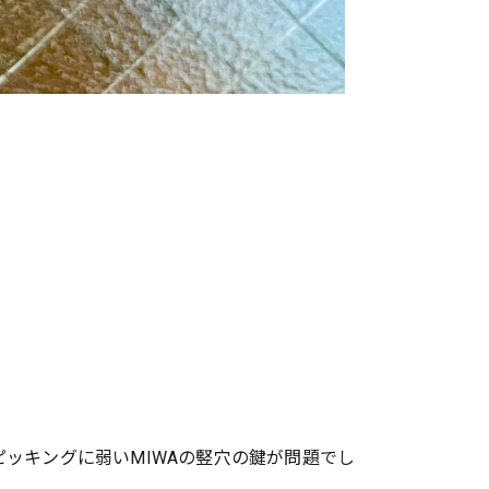
ッキングに弱いMIWAの竪穴の鍵が問題でし