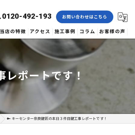
0120-492-193
お問い合わせはこちら
当店の特徴
アクセス
施工事例
コラム
お客様の声
合鍵
修理
工事レポートです！
交換
取付
作製
🔑 キーセンター奈良鍵匠の本日３件目鍵工事レポートです！