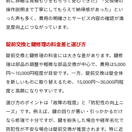
前に詳細な見積もりをもらって安心できた」「交換後の
見積もりで差が出る鍵交換業者の特徴
操作説明まで丁寧にしてもらえて納得感があった」とい
った声も多く、費用の明確さとサービス内容の確認が満
ホームセンター依頼時の注意ポイント
足度向上につながっています。
ホームセンターでの鍵交換対応範囲を知る
玄関ドアの錠前交換依頼時の注意事項
錠前交換と鍵修理の料金差と選び方
鍵修理や交換時に確認すべき費用内訳
錠前交換と鍵修理の料金には大きな差があります。鍵修
一軒家の玄関ドア交換は対応可能か
理は部品の調整や軽微な部品交換が中心で、費用は5,000
ホームセンター利用時に損しない選び方
円〜10,000円程度が目安です。一方、錠前交換は錠全体
見積明細で比べたい総額費用の内訳
を新しいものに取り替えるため、15,000円〜30,000円程
玄関ドア鍵交換の見積もり内訳を詳しく解
度と高額になりやすいです。
説
選び方のポイントは「故障の程度」と「防犯性の向上ニ
錠前交換費用に含まれる項目をチェック
ーズ」です。例えば、鍵の回りが悪い・引っかかるだけ
鍵修理見積もりで注意すべきポイント
なら修理で十分ですが、鍵を紛失した場合や経年劣化で
一軒家の交換見積もりで比較する大切さ
防犯性が不安な場合は錠前交換が推奨されます。特に近