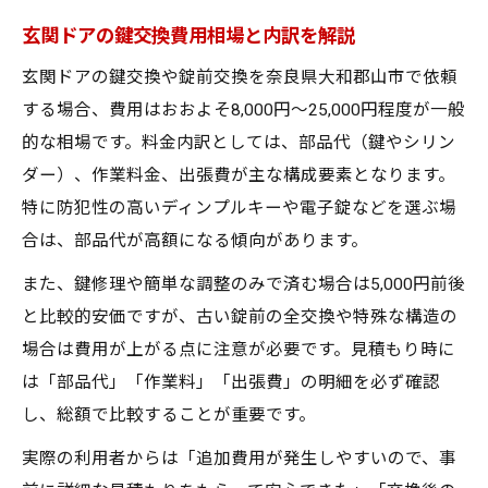
鍵交換か錠前交換か迷う時のポイント
玄関ドアの鍵交換費用相場と内訳を解説
鍵修理が有効な玄関ドアの状態を解説
玄関ドアの鍵交換や錠前交換を奈良県大和郡山市で依頼
交換範囲で変わる費用と作業内容を比較
する場合、費用はおおよそ8,000円〜25,000円程度が一般
一軒家の鍵修理に必要な予算とは
的な相場です。料金内訳としては、部品代（鍵やシリン
一軒家での玄関ドア鍵交換の予算目安
ダー）、作業料金、出張費が主な構成要素となります。
錠前交換時に想定すべき追加費用とは
特に防犯性の高いディンプルキーや電子錠などを選ぶ場
玄関ドアの鍵修理で抑えたい費用ポイント
合は、部品代が高額になる傾向があります。
鍵交換の見積もりで注目すべき項目
また、鍵修理や簡単な調整のみで済む場合は5,000円前後
鍵修理と交換費用の違いと選び方
と比較的安価ですが、古い錠前の全交換や特殊な構造の
錠前交換に強い大和郡山市の選び方
場合は費用が上がる点に注意が必要です。見積もり時に
玄関ドアの鍵交換業者選びの重要ポイント
は「部品代」「作業料」「出張費」の明細を必ず確認
錠前交換対応の早い業者を見極める方法
し、総額で比較することが重要です。
鍵修理もできる信頼業者の選び方
実際の利用者からは「追加費用が発生しやすいので、事
一軒家の錠前交換で重視すべき点