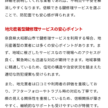
詳細を説明してくれる業者であれば、不明点や不安を解
鍵の経年劣化と防犯面での注意点
消しやすくなります。信頼できる鍵修理サービスを選ぶ
鍵が開かない時に頼れる鍵修理サービスの特徴
ことで、防犯面でも安心感が得られます。
鍵が開かない時に迅速対応する鍵修理サー
ビス
地元密着型鍵修理サービスの安心ポイント
専門技術が光る鍵修理サービスのポイント
奈良県大和郡山市で鍵修理サービスを利用する場合、地
玄関や金庫対応の鍵修理サービスの魅力
元密着型の業者には多くの安心ポイントがあります。ま
24時間対応の鍵修理サービスが選ばれる理
ず、地域に根ざしたサービスなので現場へのアクセスが
由
良く、緊急時にも迅速な対応が期待できます。地域事情
鍵修理サービスの対応範囲と安心感
に精通しているため、住宅の構造や治安状況を踏まえた
防犯性能アップを目指す鍵修理サービスの活用
適切な防犯提案も受けられます。
法
また、地元業者は口コミや利用者の評価を重視してお
防犯性能向上に役立つ鍵修理サービスの選
り、アフターフォローやトラブル時の対応も丁寧です。
択肢
顔の見える関係性を重視しているため、信頼関係が築き
鍵交換や調整も可能な鍵修理サービスの強
やすく、継続的なサポートも受けやすいのが特徴です。