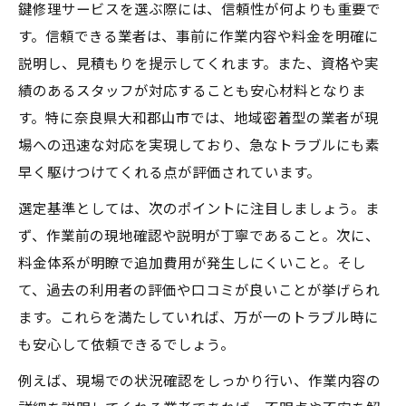
鍵修理サービスを選ぶ際には、信頼性が何よりも重要で
ト術
す。信頼できる業者は、事前に作業内容や料金を明確に
急な鍵トラブル時の鍵修理サービス活用法
説明し、見積もりを提示してくれます。また、資格や実
鍵が開かない時に役立つ鍵修理サービスの
績のあるスタッフが対応することも安心材料となりま
流れ
す。特に奈良県大和郡山市では、地域密着型の業者が現
緊急時に頼れる鍵修理サービスの探し方
場への迅速な対応を実現しており、急なトラブルにも素
迅速対応の鍵修理サービスを選ぶポイント
早く駆けつけてくれる点が評価されています。
トラブル発生時の鍵修理サービス手配手順
選定基準としては、次のポイントに注目しましょう。ま
奈良県大和郡山市における防犯向上のための鍵
ず、作業前の現地確認や説明が丁寧であること。次に、
修理とは
料金体系が明瞭で追加費用が発生しにくいこと。そし
防犯性能を高める鍵修理サービスの選び方
て、過去の利用者の評価や口コミが良いことが挙げられ
ます。これらを満たしていれば、万が一のトラブル時に
最新の防犯対策に対応した鍵修理サービス
も安心して依頼できるでしょう。
鍵修理サービスで実現する安心な暮らし
例えば、現場での状況確認をしっかり行い、作業内容の
防犯診断付き鍵修理サービスのメリット