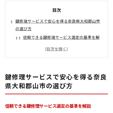
目次
鍵修理サービスで安心を得る奈良県大和郡山市
の選び方
信頼できる鍵修理サービス選定の基準を解
説
地元密着型鍵修理サービスの安心ポイント
初めて鍵修理サービスを利用する場合の注
意点
鍵修理サービスで安心を得る奈良
料金体系が明確な鍵修理サービスの特徴と
県大和郡山市の選び方
は
口コミで評判の鍵修理サービスを見極める
コツ
信頼できる鍵修理サービス選定の基準を解説
急な鍵の不具合はどう対応する？鍵修理サポー