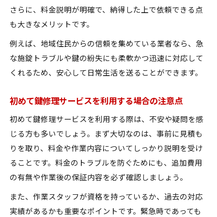
み
さらに、料金説明が明確で、納得した上で依頼できる点
ディンプルキー対応の鍵修理サービスの利
も大きなメリットです。
点
例えば、地域住民からの信頼を集めている業者なら、急
防犯アドバイス付き鍵修理サービスの活用
な施錠トラブルや鍵の紛失にも柔軟かつ迅速に対応して
法
くれるため、安心して日常生活を送ることができます。
セキュリティ意識で選ぶ鍵修理サービス
初めて鍵修理サービスを利用する場合の注意点
鍵修理サービス利用時の注意点と賢い判断基準
鍵修理サービス利用前に確認すべきポイン
初めて鍵修理サービスを利用する際は、不安や疑問を感
ト
じる方も多いでしょう。まず大切なのは、事前に見積も
りを取り、料金や作業内容についてしっかり説明を受け
料金や見積もりで比較する鍵修理サービス
ることです。料金のトラブルを防ぐためにも、追加費用
トラブル回避のための鍵修理サービス選定
の有無や作業後の保証内容を必ず確認しましょう。
術
また、作業スタッフが資格を持っているか、過去の対応
契約前に押さえるべき鍵修理サービスの注
実績があるかも重要なポイントです。緊急時であっても
意事項