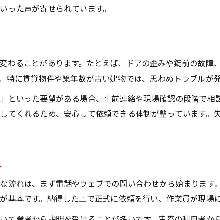
即日対応の鍵交換サービスの流れを解説
いった声が寄せられています。
急ぎの鍵交換依頼で確認すべきポイント
鍵交換の到着時間や作業時間の目安とは
トラブル時の鍵交換で失敗しないコツ
変わることがあります。たとえば、ドアの歪みや錠前の故障
賃貸物件での鍵交換はいつ完了する？
。特に賃貸物件や築年数が古い建物では、思わぬトラブルが
賃貸での鍵交換完了までの期間の目安
」といった要望がある場合、事前連絡や現場確認の段階で相
入居時や退去時の鍵交換のタイミング
してくれるため、安心して依頼できる体制が整っています。
鍵交換は管理会社への連絡が必要か解説
賃貸物件の鍵交換ルールと依頼方法
費用負担や鍵交換の注意点をチェック
れ
鍵交換の費用が高い理由を徹底解説
な流れは、まず電話やウェブでの問い合わせから始まります
鍵交換費用に含まれる主な内訳とは
が基本です。納得した上で正式に依頼を行い、作業員が現場
高額になる鍵交換のケースと注意点
いて業者から説明を受けることが多いです。実際の利用者か