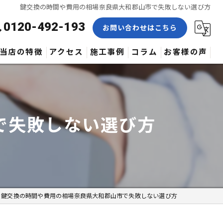
鍵交換の時間や費用の相場奈良県大和郡山市で失敗しない選び方
0120-492-193
お問い合わせはこちら
当店の特徴
アクセス
施工事例
コラム
お客様の声
合鍵
修理
で失敗しない選び方
交換
取付
作製
鍵交換の時間や費用の相場奈良県大和郡山市で失敗しない選び方