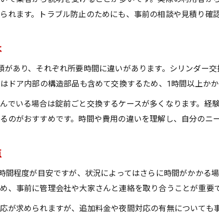
鍵交換費用の相場と防犯性能の関係性
られます。トラブル防止のためにも、事前の相談や見積り確
作業内容別に見る鍵交換費用の違い
なぜ鍵交換は高いと感じるのかを解説
は
信頼できる鍵交換の選び方ガイド
類があり、それぞれ所要時間に違いがあります。シリンダー交
鍵交換業者選びで重視したいポイント
換はドア内部の構造部品も含めて交換するため、1時間以上か
地元で信頼される鍵交換業者の特徴
んでいる場合は錠前ごと交換するケースが多くなります。経
鍵交換依頼時に確認すべきことまとめ
るのがおすすめです。時間や費用の違いを理解し、自分のニ
口コミや実例で見るおすすめ鍵交換業者
鍵交換の見積もり内容の比較方法とは
点
1時間程度が目安ですが、状況によってはさらに時間がかかる
め、事前に管理会社や大家さんと連絡を取り合うことが重要
応が求められますが、追加料金や夜間対応の有無についても