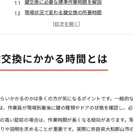
鍵交換に必要な標準作業時間を解説
現場状況で変わる鍵交換の所要時間
奈良県大和郡山市の鍵交換依頼時の流れ
シリンダー交換と錠前交換の時間差とは
玄関や賃貸の鍵交換時間の目安と注意点
鍵交換の流れと目安時間を丁寧に解説
鍵交換にかかる時間とは
鍵交換の依頼から完了までの流れを知る
鍵交換当日の作業手順と目安時間の実例
鍵交換前に確認したいポイントと所要時間
スムーズな鍵交換のための事前準備方法
らいかかるのかは多くの方が気になるポイントです。一般的
鍵交換作業が長引く場合の主な要因とは
れは、作業員が現場到着後に鍵の種類やドアの状態を確認し、
急ぎの場合の鍵交換対応と所要時間
の高い錠前の場合は、作業時間が長くなる傾向があります。
緊急時の鍵交換にかかる最短時間とは
りや説明を求めることが重要です。実際に奈良県大和郡山市