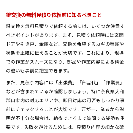
ント
無料見積もりなら納得の鍵交換が実現できる
鍵交換の無料見積り依頼前に知るべきこと
大和郡山市で納得できる鍵交換の無料見積
鍵交換を無料見積りで依頼する前には、いくつか注意す
もり術
べきポイントがあります。まず、見積り依頼時には玄関
鍵交換の費用比較は無料見積もりで賢く
ドアや引き戸、金庫など、交換を希望するカギの種類や
大和郡山市の鍵交換を無料見積もりで検討
状態を正確に伝えることが大切です。これにより、現場
する理由
での作業がスムーズになり、部品や作業内容による料金
無料見積もりが鍵交換の選択に不可欠な理
の違いも事前に把握できます。
由
また、見積り内容には「出張費」「部品代」「作業費」
大和郡山市での鍵交換は無料見積もりが安
などが含まれているか確認しましょう。特に奈良県大和
心材料
郡山市内の対応エリアや、即日対応の可否もしっかり事
急な鍵交換依頼も大和郡山市なら安心対応
前にチェックすることが大切です。万が一、業者から説
明が不十分な場合は、納得できるまで質問する姿勢も重
大和郡山市で緊急の鍵交換も無料見積りで
要です。失敗を避けるためには、見積り内容の細かな確
安心