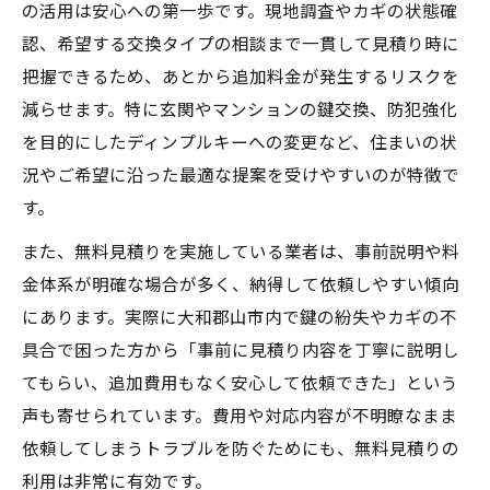
とは
の活用は安心への第一歩です。現地調査やカギの状態確
安心のための無料相談活用術と大和郡山市
認、希望する交換タイプの相談まで一貫して見積り時に
鍵交換
把握できるため、あとから追加料金が発生するリスクを
減らせます。特に玄関やマンションの鍵交換、防犯強化
鍵交換前の無料相談で失敗を防ぐ方法
を目的にしたディンプルキーへの変更など、住まいの状
防犯強化に鍵交換が役立つ理由とは
況やご希望に沿った最適な提案を受けやすいのが特徴で
大和郡山市の鍵交換が防犯対策に最適な理
す。
由
また、無料見積りを実施している業者は、事前説明や料
防犯重視で選ぶ大和郡山市の鍵交換サービ
金体系が明確な場合が多く、納得して依頼しやすい傾向
ス
にあります。実際に大和郡山市内で鍵の紛失やカギの不
鍵交換で実現できる大和郡山市の防犯強化
具合で困った方から「事前に見積り内容を丁寧に説明し
策
てもらい、追加費用もなく安心して依頼できた」という
鍵交換を通じた防犯対策の効果と大和郡山
声も寄せられています。費用や対応内容が不明瞭なまま
市
依頼してしまうトラブルを防ぐためにも、無料見積りの
大和郡山市で防犯を意識した鍵交換のポイ
利用は非常に有効です。