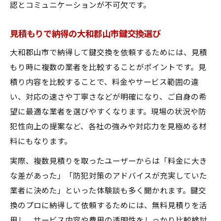
認とコミュニケーションが不可欠です。
急な鍵トラブルは大和郡山市鍵交換業者に
お任せ
見積もりで納得の大和郡山市鍵交換選び
大和郡山市の鍵交換は即日対応が可能なの
大和郡山市で納得して鍵交換を依頼するためには、見積
か
もり時に複数の業者を比較することがポイントです。見
突然の鍵交換も無料見積りで落ち着いて依
積り内容を比較することで、料金やサービス範囲の違
頼
い、対応の速さや丁寧さなどが明確になり、ご自身の希
大和郡山市の鍵交換は緊急時も安心して相
望に最適な業者を選びやすくなります。現場の状況や防
談
犯性向上の提案など、各社の強みや対応力を見極める材
安心して依頼できる業者選びの重要ポイント
料にもなります。
大和郡山市で安心できる鍵交換業者の見極
実際、複数見積りを取ったユーザーからは「料金に大き
め方
な差があった」「防犯対策のアドバイスが充実していた
信頼できる大和郡山市鍵交換業者の特徴と
業者に決めた」といった体験談も多く聞かれます。鍵交
は
換のプロに納得して依頼するためには、無料見積りを活
業者選びで注目すべき大和郡山市の鍵交換
用し、サービス内容や費用の透明性をしっかり比較検討