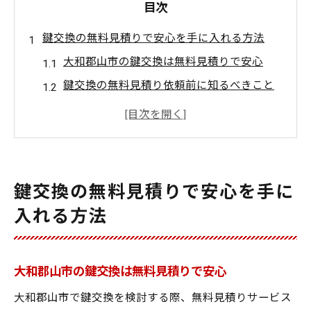
目次
鍵交換の無料見積りで安心を手に入れる方法
大和郡山市の鍵交換は無料見積りで安心
鍵交換の無料見積り依頼前に知るべきこと
見積もりで納得の大和郡山市鍵交換選び
無料見積りが鍵交換の安心感を高める理由
大和郡山市で失敗しない鍵交換の見積ポイ
ント
鍵交換の無料見積りで安心を手に
大和郡山市で鍵トラブルに備える無料相談術
入れる方法
大和郡山市で鍵交換相談を無料で活用する
コツ
鍵交換の悩みは無料相談で解決できるのか
大和郡山市の鍵交換は無料見積りで安心
大和郡山市の鍵交換無料相談の具体的内容
大和郡山市で鍵交換を検討する際、無料見積りサービス