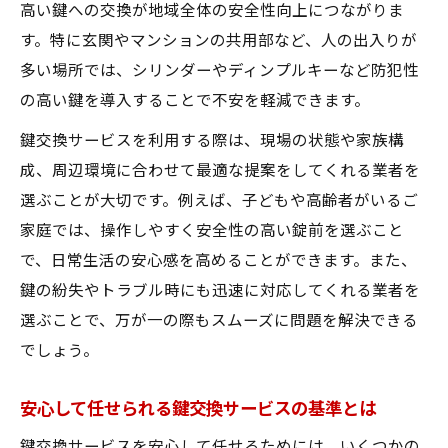
鍵交換サービスで家族を守る防犯ポイント
高い鍵への交換が地域全体の安全性向上につながりま
安全な暮らしに欠かせない鍵交換サービス
す。特に玄関やマンションの共用部など、人の出入りが
の効果
多い場所では、シリンダーやディンプルキーなど防犯性
の高い鍵を導入することで不安を軽減できます。
鍵交換サービス活用でトラブルを未然に防
ぐ
鍵交換サービスを利用する際は、現場の状態や家族構
初めてでも安心できる鍵交換サービスの流れ
成、周辺環境に合わせて最適な提案をしてくれる業者を
鍵交換サービス初利用でも安心の流れを解
選ぶことが大切です。例えば、子どもや高齢者がいるご
説
家庭では、操作しやすく安全性の高い錠前を選ぶこと
で、日常生活の安心感を高めることができます。また、
依頼から施工までの鍵交換サービス手順
鍵の紛失やトラブル時にも迅速に対応してくれる業者を
鍵交換サービスで不安を解消するポイント
選ぶことで、万が一の際もスムーズに問題を解決できる
鍵交換サービスの見積もりから作業完了ま
でしょう。
で
スムーズに進む鍵交換サービスの流れとは
安心して任せられる鍵交換サービスの基準とは
防犯強化を目指すなら知っておきたい鍵交換の
鍵交換サービスを安心して任せるためには、いくつかの