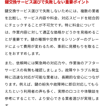
鍵交換サービス選びで失敗しない重要ポイント
流れ
鍵交換サービス選びで失敗しないためには、複数の業者
防犯性重視なら鍵交換サービスでディンプ
を比較し、サービス内容や料金、対応スピードを総合的
ルキー選択
にチェックすることが不可欠です。特に料金について
鍵交換サービスでディンプルキーの安心を
は、作業内容に対して適正な価格かどうかを見極めるこ
実感
とが重要です。鍵の種類や交換するシリンダーのグレー
鍵交換サービスの費用相場と納得できる選択ポ
ドによって費用が変わるため、事前に見積もりを取るこ
イント
とをおすすめします。
鍵交換サービスの費用相場を知って賢く選
また、依頼時には緊急時の対応力や、作業後のアフター
ぶ
サービスの有無も確認しましょう。故障やトラブル発生
納得できる鍵交換サービスの選び方と費用
時に迅速な対応が可能な業者は、長期的な安心につなが
比較
ります。例えば、鍵の紛失や故障時に即日対応してもら
鍵交換サービス依頼前に費用ポイントを確
えたという利用者の声も多く、実際の口コミや体験談を
認
参考にすることで、より安心できる業者選びが実現しま
鍵交換サービスの費用を抑えるコツと注意
す。