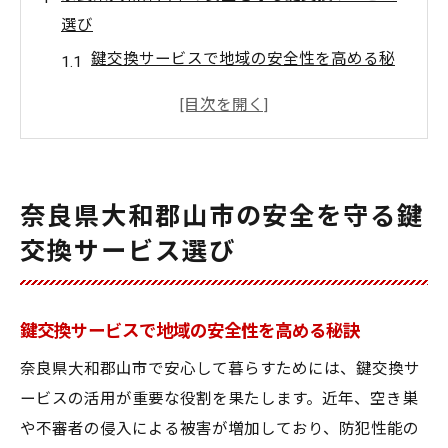
選び
鍵交換サービスで地域の安全性を高める秘
訣
安心して任せられる鍵交換サービスの基準
とは
鍵交換サービス選びで失敗しない重要ポイ
奈良県大和郡山市の安全を守る鍵
ント
交換サービス選び
防犯意識が高まる鍵交換サービスの選び方
奈良県大和郡山市で人気の鍵交換サービス
特徴
鍵交換サービスで地域の安全性を高める秘訣
鍵交換サービスが叶える安心な毎日と防犯対策
奈良県大和郡山市で安心して暮らすためには、鍵交換サ
鍵交換サービスで防犯対策を強化する方法
ービスの活用が重要な役割を果たします。近年、空き巣
安心な毎日を支える鍵交換サービスの役割
や不審者の侵入による被害が増加しており、防犯性能の