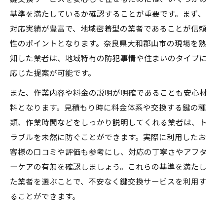
コツ
基準を満たしているか確認することが重要です。まず、
防犯向上に役立つ鍵交換サービスのコツを
対応実績が豊富で、地域密着型の業者であることが信頼
紹介
性のポイントとなります。奈良県大和郡山市の現場を熟
鍵交換サービス利用時の防犯強化ポイント
知した業者は、地域特有の防犯事情や住まいのタイプに
鍵交換サービスで選ぶべき鍵の種類と特徴
応じた提案が可能です。
防犯性を高めるための鍵交換サービス活用
また、作業内容や料金の説明が明確であることも安心材
法
料となります。見積もり時に料金体系や交換する鍵の種
鍵交換サービスで防犯レベルを上げる方法
類、作業時間などをしっかり説明してくれる業者は、ト
ディンプルキー対応で安心感あるサービス提供
ラブルを未然に防ぐことができます。実際に利用したお
客様の口コミや評価も参考にし、対応の丁寧さやアフタ
ディンプルキー対応の鍵交換サービスで安
ーケアの有無を確認しましょう。これらの基準を満たし
心強化
た業者を選ぶことで、不安なく鍵交換サービスを利用す
鍵交換サービスで選ばれるディンプルキー
ることができます。
の特徴
ディンプルキー導入時の鍵交換サービスの