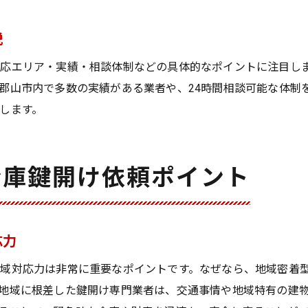
金庫鍵開け依頼書類や証明の準備方法
説
金庫鍵開け後の保証内容を事前に確認
緊急時も安心できる金庫トラブル対策
対応エリア・実績・相談体制などの具体的なポイントに注目し
郡山市内で多数の実績がある業者や、24時間相談可能な体制
金庫鍵開け緊急時に役立つ備えと対策
します。
金庫鍵開けトラブルの予防ポイント
金庫鍵開け業者による早期解決の流れ
金庫鍵開けで被害を最小限に抑える方法
金庫鍵開け依頼ポイント
金庫鍵開け依頼の際の安心サポート体制
応力
域対応力は非常に重要なポイントです。なぜなら、地域密着
地域に根差した鍵開け専門業者は、交通事情や地域特有の建