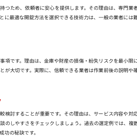
金庫鍵開け専門業者へ早く相談する重要性
持つため、依頼者に安心を提供します。その理由は、専門業
金庫トラブル発生時の依頼手順を解説
とに最適な開錠方法を選択できる技術力は、一般の業者には
金庫鍵開けの迅速対応で安心を得る方法
信頼できる鍵開け専門業者の見極め方
金庫鍵開け専門業者の信頼性チェック方法
口コミで評判の良い金庫鍵開け業者とは
事項です。理由は、金庫や財産の損傷・紛失リスクを最小限
金庫鍵開け依頼前に確認したい実績情報
とが大切です。実際に、信頼できる業者は作業前後の説明や
金庫鍵開けのプロが持つ資格や技術力
金庫鍵開け業者の対応スピードを比較
ツ
金庫鍵開けを依頼する際の注意事項とは
金庫鍵開け依頼時に確認すべき重要事項
較検討することが重要です。その理由は、サービス内容や対
相談のしやすさをチェックしましょう。過去の選定例では、複
金庫鍵開け業者とのやり取りで注意点
成功の秘訣です。
金庫鍵開け料金トラブルを防ぐコツ