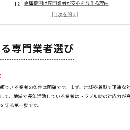
金庫鍵開け専門業者が安心を与える理由
金庫鍵開け依頼時の安全確保ポイント
金庫鍵開けの業者選びで失敗しないコツ
金庫鍵開け専門業者の比較ポイント解説
奈良県大和郡山市の金庫鍵開け依頼ポイント
守る専門業者選び
金庫鍵開け依頼時に押さえたい地域対応力
大和郡山市で金庫鍵開け業者を選ぶ基準
金庫鍵開け依頼に必要な事前準備を解説
は
金庫鍵開けの際に確認したい業者対応範囲
頼できる業者の条件は明確です。まず、地域密着型で迅速な
金庫鍵開けで地域密着型を選ぶメリット
して、地域で長年活動している業者はトラブル時の対応力が
突然の金庫トラブル時に頼れる方法
を守る第一歩です。
金庫鍵開けで緊急時に慌てない対処法
由
金庫鍵開けトラブル時に役立つ初動対応