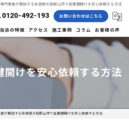
け専門業者が解説する奈良県大和郡山市で金庫鍵開けを安心依頼する方法
0120-492-193
お問い合わせはこちら
当店の特徴
アクセス
施工事例
コラム
お客様の声
合鍵
修理
鍵開けを安心依頼する方法
交換
取付
作製
業者が解説する奈良県大和郡山市で金庫鍵開けを安心依頼する方法