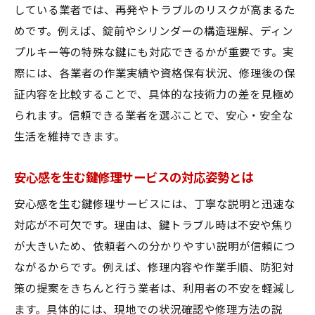
現状
している業者では、再発やトラブルのリスクが高まるた
鍵修理サービスの新旧技術を比較するメリ
めです。例えば、錠前やシリンダーの構造理解、ディン
ット
プルキー等の特殊な鍵にも対応できるかが重要です。実
技術革新がもたらす鍵修理サービスの安心
際には、各業者の作業実績や資格保有状況、修理後の保
感
証内容を比較することで、具体的な技術力の差を見極め
られます。信頼できる業者を選ぶことで、安心・安全な
鍵修理サービスで求められる最新技術への
生活を維持できます。
対応
トラブル時に頼れる鍵修理サービスの特徴
安心感を生む鍵修理サービスの対応姿勢とは
緊急時に安心の鍵修理サービス対応事例
安心感を生む鍵修理サービスには、丁寧な説明と迅速な
トラブル解決力が高い鍵修理サービスの選
対応が不可欠です。理由は、鍵トラブル時は不安や焦り
び方
が大きいため、依頼者への分かりやすい説明が信頼につ
鍵修理サービスの迅速対応と信頼性のポイ
ながるからです。例えば、修理内容や作業手順、防犯対
ント
策の提案をきちんと行う業者は、利用者の不安を軽減し
鍵修理サービスのサポート体制と技術力の
ます。具体的には、現地での状況確認や修理方法の説