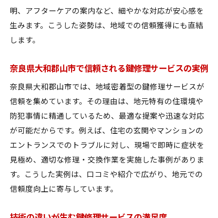
関係
明、アフターケアの案内など、細やかな対応が安心感を
トラブル時に役立つ鍵修理サービスの実績
生みます。こうした姿勢は、地域での信頼獲得にも直結
鍵修理で防犯対策を強化する方法
します。
鍵修理サービスで実現する防犯強化のポイ
ント
奈良県大和郡山市で信頼される鍵修理サービスの実例
技術向上が生む防犯対策の最新動向
奈良県大和郡山市では、地域密着型の鍵修理サービスが
防犯性重視の鍵修理サービス選びのコツ
信頼を集めています。その理由は、地元特有の住環境や
防犯事情に精通しているため、最適な提案や迅速な対応
鍵修理サービスでできる安全対策の実例
が可能だからです。例えば、住宅の玄関やマンションの
防犯性能を高める鍵修理サービスの選択基
エントランスでのトラブルに対し、現場で即時に症状を
準
見極め、適切な修理・交換作業を実施した事例がありま
鍵の不調を感じたら取るべき初動
す。こうした実例は、口コミや紹介で広がり、地元での
鍵修理サービスへ相談前に確認したい症状
信頼度向上に寄与しています。
技術者目線で見る鍵不調時の初動対応方法
早期対応で防げる鍵修理サービスの選び方
技術の違いが生む鍵修理サービスの満足度