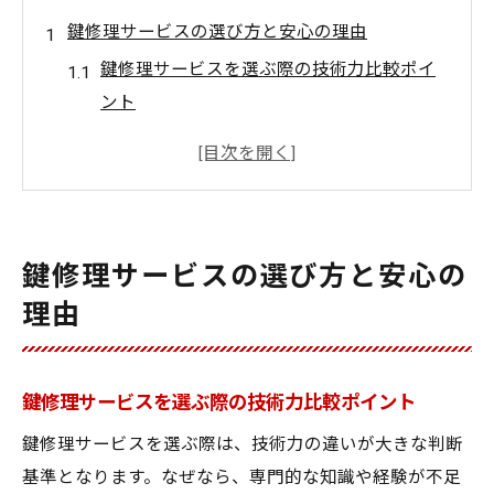
鍵修理サービスの選び方と安心の理由
鍵修理サービスを選ぶ際の技術力比較ポイ
ント
安心感を生む鍵修理サービスの対応姿勢と
は
奈良県大和郡山市で信頼される鍵修理サー
ビスの実例
鍵修理サービスの選び方と安心の
技術の違いが生む鍵修理サービスの満足度
理由
鍵修理サービス選びで避けたいトラブル事
例
奈良県大和郡山市における技術の進化
鍵修理サービスを選ぶ際の技術力比較ポイント
最新技術が鍵修理サービスに与える影響
鍵修理サービスを選ぶ際は、技術力の違いが大きな判断
奈良県大和郡山市で進化する鍵修理技術の
基準となります。なぜなら、専門的な知識や経験が不足