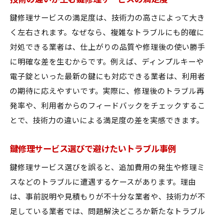
鍵修理サービス利用時のトラブル回避ポイ
鍵修理サービスの満足度は、技術力の高さによって大き
ント
く左右されます。なぜなら、複雑なトラブルにも的確に
鍵の不調に気づいた際の適切な行動手順
対処できる業者は、仕上がりの品質や修理後の使い勝手
費用を抑えた鍵修理サービス活用術
に明確な差を生むからです。例えば、ディンプルキーや
電子錠といった最新の鍵にも対応できる業者は、利用者
鍵修理サービスの費用構成と節約ポイント
の期待に応えやすいです。実際に、修理後のトラブル再
無駄を省くための鍵修理サービス比較術
発率や、利用者からのフィードバックをチェックするこ
技術と費用のバランスが良い鍵修理サービ
とで、技術力の違いによる満足度の差を実感できます。
ス選び
鍵修理サービス利用時の見積もりチェック
鍵修理サービス選びで避けたいトラブル事例
方法
鍵修理サービス選びを誤ると、追加費用の発生や修理ミ
費用を抑える鍵修理サービスキャンペーン
スなどのトラブルに遭遇するケースがあります。理由
活用法
は、事前説明や見積もりが不十分な業者や、技術力が不
足している業者では、問題解決どころか新たなトラブル