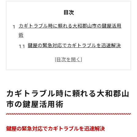
目次
カギトラブル時に頼れる大和郡山市の鍵屋活用
術
鍵屋の緊急対応でカギトラブルを迅速解決
大和郡山市で信頼される鍵屋の選び方
住宅や車のカギ交換に強い鍵屋の特徴
鍵屋へ依頼する時の注意ポイントを解説
防犯対策も兼ねた鍵屋サービスの活用法
カギトラブル時に頼れる大和郡山
鍵屋選びで安心を得るためのポイント解説
市の鍵屋活用術
鍵屋の口コミや評判を確認する重要性
技術力の高い鍵屋を見極める３つのコツ
鍵屋の緊急対応でカギトラブルを迅速解決
鍵屋の料金体系を事前に把握して安心依頼