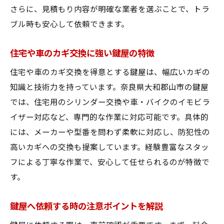
さらに、見積もり内容が明確な業者を選ぶことで、トラ
鍵屋に相談できる防犯アドバイスの活用法
ブル時も安心して依頼できます。
鍵屋に依頼する際の費用とサービス確認術
鍵屋の料金相場と見積もりの取り方を解説
住宅や車のカギ交換に強い鍵屋の特徴
サービス内容別に鍵屋の費用を比較する方
住宅や車のカギ交換を得意とする鍵屋は、幅広いカギの
法
知識と技術力を持っています。奈良県大和郡山市の鍵屋
追加料金が発生するケースを事前に確認
では、住宅用のシリンダー交換や車・バイクのイモビラ
鍵屋の支払い方法やキャンセル規定を把握
イザー対応など、専門的な作業に対応可能です。具体的
には、メーカーや型番を問わず柔軟に対応し、防犯性の
費用面で安心できる鍵屋の選び方ポイント
高いカギへの交換も提案しています。経験豊富なスタッ
住宅や車のカギ悩みに役立つ解決法まとめ
フによる丁寧な作業で、安心して任せられるのが特徴で
鍵屋が解決できる住宅カギトラブルの例
す。
車やバイクのキー紛失時に頼れる鍵屋対応
玄関や金庫のカギ交換も鍵屋へ依頼が安心
鍵屋へ依頼する時の注意ポイントを解説
鍵屋による出張修理サービスのメリット