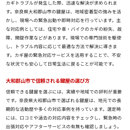
見積もり無料の鍵屋を選ぶ際のチェック点
カギトラブルが発生した際、迅速な解決が求められま
す。奈良県大和郡山市の鍵屋は、地域密着型の強みを活
大和郡山市で地域密着型鍵屋が選ばれる理
かし、現場への緊急出動や即時対応を行っています。主
由
な対応例としては、住宅や車・バイクのカギの紛失、故
突然のカギの故障にも慌てない対応法とは
障、開錠作業などがあります。現場での専門技術を駆使
鍵屋に素早く連絡するための準備と流れ
し、トラブル内容に応じて最適な方法で解決に導きま
カギの故障時に自分で確認すべきポイント
す。カギ屋の緊急対応サービスを活用することで、不安
鍵屋が到着するまでの安全確保のポイント
な状況でも安心して日常生活に戻ることが可能です。
鍵屋サービスでよくある対応事例を紹介
故障したカギの種類と対処法の選び方
大和郡山市で信頼される鍵屋の選び方
防犯性重視なら知っておきたい鍵の選び方
信頼できる鍵屋を選ぶには、実績や地域での評判が重要
鍵屋おすすめの防犯性が高いカギの特徴
です。奈良県大和郡山市で選ばれる鍵屋は、地元での長
期的な活動歴や多くの対応事例を持っています。選定時
鍵屋で人気のディンプルキーのメリット
には、口コミや過去の対応内容をチェックし、緊急時の
スマートキー導入時の注意点と選び方
出張対応やアフターサービスの有無も確認しましょう。
防犯性能向上に鍵屋が提案する交換方法