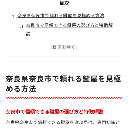
目次
奈良県奈良市で頼れる鍵屋を見極める方法
奈良市で信頼できる鍵屋の選び方と特徴解
説
安心任せられる鍵屋選びのチェックポイン
ト
口コミで評判の鍵屋が持つ強みを知る
奈良市鍵屋サービスの対応範囲と実績紹介
奈良県奈良市で頼れる鍵屋を見極
合鍵や緊急対応に強い鍵屋の見分け方
める方法
地域密着型鍵屋のメリットと選び方のコツ
鍵屋選びに失敗しないための防犯対策
鍵屋選びと防犯対策の関係を徹底解説
奈良市で信頼できる鍵屋の選び方と特徴解説
鍵屋がすすめる住宅防犯対策の基本知識
奈良県奈良市で信頼できる鍵屋を選ぶ際は、専門知識と