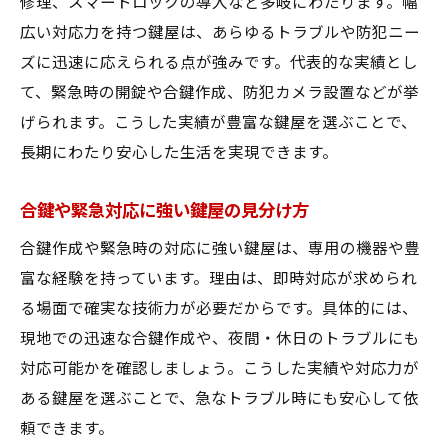
修理、スマートロックの導入など多岐にわたります。幅
鍵種別対応力が高い鍵屋の見つけ方を紹介
広い対応力を持つ鍵屋は、あらゆるトラブルや防犯ニー
合鍵作成や修理に強い奈良市の鍵屋活用法
ズに迅速に応えられる点が強みです。代表的な実績とし
鍵屋選びで押さえたい利便性とサービス
て、緊急時の開錠や合鍵作成、防犯カメラ設置などが挙
鍵屋のプロが語る最新セキュリティ事情
げられます。こうした実績が豊富な鍵屋を選ぶことで、
鍵屋が最新の防犯技術トレンドを徹底解説
長期にわたり安心した生活を実現できます。
スマートロック導入で変わる鍵屋の役割
合鍵や緊急対応に強い鍵屋の見分け方
鍵屋が語る電子錠・指紋認証の進化と活用
奈良市の住宅事情に合うセキュリティ対策
合鍵作成や緊急時の対応に強い鍵屋は、専用の機器や豊
富な経験を持っています。理由は、即時対応が求められ
鍵屋プロの視点から見た今後の防犯動向
る場面で確実な技術力が必要だからです。具体的には、
合鍵や従来型カギの新セキュリティ事情
現地での迅速な合鍵作成や、夜間・休日のトラブルにも
信頼できる鍵屋活用で安心生活を実現
対応可能かを確認しましょう。こうした実績や対応力が
信頼鍵屋を活用した安心生活の実現法
ある鍵屋を選ぶことで、急なトラブル時にも安心して依
定期メンテナンスで長持ちする鍵屋サービ
頼できます。
ス