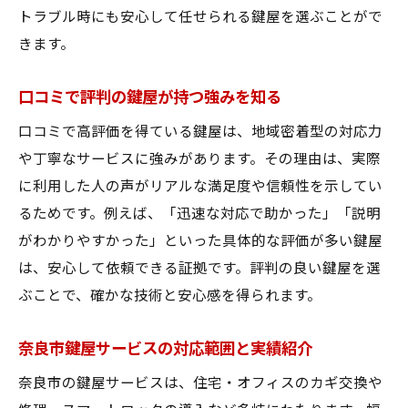
トラブル時にも安心して任せられる鍵屋を選ぶことがで
鍵屋が教える住宅防犯アップの実践テクニ
きます。
ック
鍵屋視点で考える効果的なカギ交換のタイ
口コミで評判の鍵屋が持つ強みを知る
ミング
口コミで高評価を得ている鍵屋は、地域密着型の対応力
最新スマートロック導入と鍵屋の関わり方
や丁寧なサービスに強みがあります。その理由は、実際
合鍵作成と防犯性向上を両立するポイント
に利用した人の声がリアルな満足度や信頼性を示してい
防犯カメラ設置に強い鍵屋の選び方を解説
るためです。例えば、「迅速な対応で助かった」「説明
鍵屋の知識を活かした住宅防犯強化策
がわかりやすかった」といった具体的な評価が多い鍵屋
奈良市で鍵屋を探す際の注目ポイント
は、安心して依頼できる証拠です。評判の良い鍵屋を選
ぶことで、確かな技術と安心感を得られます。
奈良市で鍵屋選びに迷わないための比較基
準
奈良市鍵屋サービスの対応範囲と実績紹介
見積もりや保証内容で選ぶ鍵屋のコツ
奈良市の鍵屋サービスは、住宅・オフィスのカギ交換や
口コミ評価が高い鍵屋の特徴とは何か