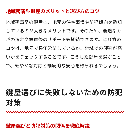
鍵屋との連携で家族の安全を守る方法
地域密着型鍵屋のメリットと選び方のコツ
合鍵作成も安心して任せられる鍵屋選び
地域密着型の鍵屋は、地元の住宅事情や防犯傾向を熟知
地域密着鍵屋の活用で住まいを守る工夫
しているのが大きなメリットです。そのため、最適なカ
鍵屋サービスの利用で快適な暮らしを
ギの選定や設置後のサポートも期待できます。選び方の
コツは、地元で長年営業しているか、地域での評判が高
防犯性能向上に役立つ鍵屋選びの極意
いかをチェックすることです。こうした鍵屋を選ぶこと
防犯性能向上に直結する鍵屋選びのコツ
で、細やかな対応と継続的な安心を得られるでしょう。
鍵屋の提案力を活かした防犯対策の始め方
鍵屋選定の際に重視したい専門知識とは
合鍵作成時に実践する防犯意識アップ法
鍵屋選びに失敗しないための防犯
鍵屋のアフターサービス活用で安心強化
対策
奈良市で頼れる鍵屋と防犯性能の両立方法
鍵屋選びと防犯対策の関係を徹底解説