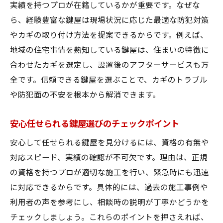
奈良市で実践できる鍵屋の防犯アドバイス
実績を持つプロが在籍しているかが重要です。なぜな
ら、経験豊富な鍵屋は現場状況に応じた最適な防犯対策
鍵屋視点で選ぶおすすめの防犯グッズ
やカギの取り付け方法を提案できるからです。例えば、
合鍵作成時に注意すべき防犯ポイント
地域の住宅事情を熟知している鍵屋は、住まいの特徴に
鍵屋活用で家庭の防犯性能を高める方法
合わせたカギを選定し、設置後のアフターサービスも万
緊急時も安心できる鍵屋対応とは何か
全です。信頼できる鍵屋を選ぶことで、カギのトラブル
緊急時に頼れる鍵屋の特徴と選び方ポイン
や防犯面の不安を根本から解消できます。
ト
24時間対応可能な鍵屋の見極め方を解説
安心任せられる鍵屋選びのチェックポイント
鍵トラブル発生時の迅速な鍵屋対応とは
安心して任せられる鍵屋を見分けるには、資格の有無や
鍵屋選びで重視したい緊急対応力の高さ
対応スピード、実績の確認が不可欠です。理由は、正規
奈良市で評価される鍵屋の緊急サポート体
の資格を持つプロが適切な施工を行い、緊急時にも迅速
制
に対応できるからです。具体的には、過去の施工事例や
利用者の声を参考にし、相談時の説明が丁寧かどうかを
鍵屋にお願いする際の事前準備と注意点
チェックしましょう。これらのポイントを押さえれば、
鍵屋ならではの住宅防犯アップのコツ