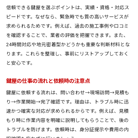
鍵屋が使用する専門工具と作業工程の紹介
信頼できる鍵屋を選ぶポイントは、実績・資格・対応ス
鍵屋による緊急開錠や修理の一連の手順
ピードです。なぜなら、緊急時でも質の高いサービスが
現場での鍵屋の対応力と判断力の重要性
求められるためです。例えば、過去の施工事例や口コミ
鍵屋の作業後に気を付けたいポイント
を確認することで、業者の評価を把握できます。また、
鍵屋を目指すなら知っておきたい仕事内容
24時間対応や地元密着型かどうかも重要な判断材料とな
ります。これらを整理し、事前にリストアップしておく
鍵屋の仕事内容と必要なスキルを徹底解説
と安心です。
未経験から鍵屋を目指すためのポイント
鍵屋の研修制度や資格取得の流れを紹介
鍵屋の仕事の流れと依頼時の注意点
鍵屋の現場で求められる対応力と応用力
鍵屋に依頼する流れは、問い合わせ→現場訪問→見積も
鍵屋として働くメリットとやりがい
り→作業開始→完了確認です。理由は、トラブル時に迅
鍵屋の仕事で役立つキャリアアップ術
速かつ確実な対応が求められるからです。例えば、見積
地域密着型鍵屋のサービスが選ばれる理由
もり時に作業内容を明確に説明してもらうことで、後の
地域密着型鍵屋が持つ強みとサポート体制
トラブルを防げます。依頼時は、身分証提示や費用の内
鍵屋の迅速対応が信頼される理由を紹介