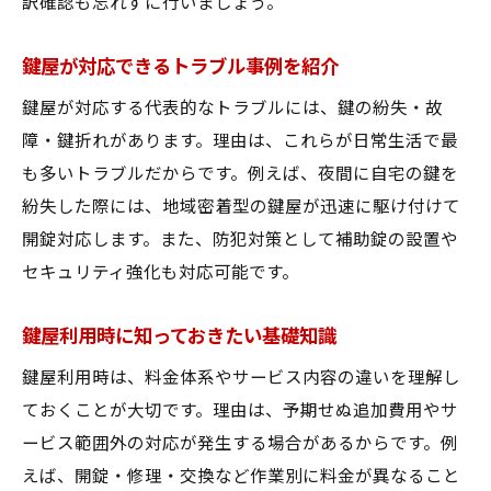
訳確認も忘れずに行いましょう。
地域密着の鍵屋ならではの安心ポイント
鍵屋が対応できるトラブル事例を紹介
鍵屋が地域ニーズに合わせて対応する工夫
鍵屋が対応する代表的なトラブルには、鍵の紛失・故
鍵屋のサービスとアフターケアの充実度
障・鍵折れがあります。理由は、これらが日常生活で最
地域住民に選ばれる鍵屋の共通点とは
も多いトラブルだからです。例えば、夜間に自宅の鍵を
緊急時に頼れる鍵屋の見極めポイント
紛失した際には、地域密着型の鍵屋が迅速に駆け付けて
緊急時に信頼できる鍵屋の選び方ガイド
開錠対応します。また、防犯対策として補助錠の設置や
鍵屋の対応スピードとサポート体制を重視
セキュリティ強化も対応可能です。
トラブル時に安心できる鍵屋の特徴とは
鍵屋への連絡から現場到着までの流れ
鍵屋利用時に知っておきたい基礎知識
鍵屋の24時間対応サービスの活用方法
鍵屋利用時は、料金体系やサービス内容の違いを理解し
緊急対応で失敗しないための鍵屋選び
ておくことが大切です。理由は、予期せぬ追加費用やサ
ービス範囲外の対応が発生する場合があるからです。例
鍵屋の選び方ガイドで安心を手に入れる
えば、開錠・修理・交換など作業別に料金が異なること
鍵屋選びで押さえるべき基本ポイント