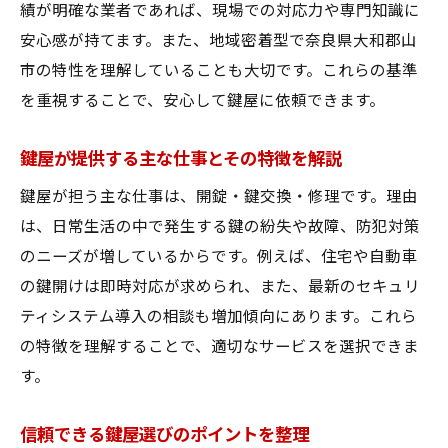
績が明確な業者であれば、現場での対応力や専門知識に
鍵屋選びで避けたい失敗事例と対策
安心感が持てます。また、地域密着型で奈良県大和郡山
鍵屋選びに役立つ事前準備と確認事項
市の特性を理解していることも大切です。これらの基準
奈良県大和郡山市で鍵屋が果たす役割とは
を重視することで、安心して鍵屋に依頼できます。
鍵屋が地域で果たす重要な役割の紹介
鍵屋が対応する奈良県大和郡山市の主なニ
鍵屋が提供する主な仕事とその特徴を解説
ーズ
鍵屋が担う主な仕事は、開錠・鍵交換・修理です。理由
鍵屋の防犯対策サービスが選ばれる理由
は、日常生活の中で発生する鍵の紛失や故障、防犯対策
地域密着型鍵屋が信頼されるポイント
のニーズが増しているからです。例えば、住宅や自動車
鍵屋が提供する住宅メンテナンスの実例
の鍵開けは即時対応が求められ、また、最新のセキュリ
ティシステム導入の相談も増加傾向にあります。これら
鍵屋の迅速対応が地域で求められる背景
の特徴を理解することで、適切なサービスを選択できま
鍵トラブルを解決する現場の作業内容解説
す。
鍵屋が現場で行う作業の基本と流れを解説
鍵屋が対応する様々な鍵トラブルの実際
信頼できる鍵屋選びのポイントを整理