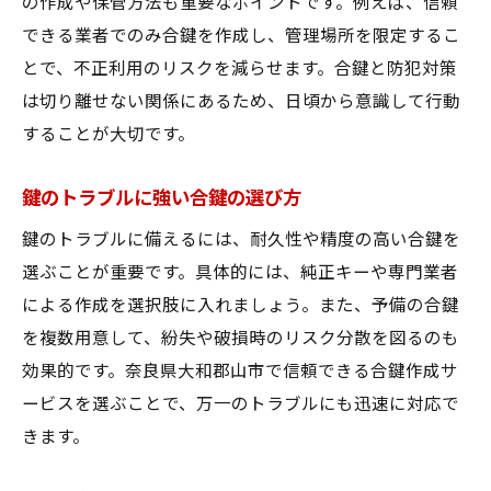
の作成や保管方法も重要なポイントです。例えば、信頼
合鍵を長持ちさせるための保管コツ
できる業者でのみ合鍵を作成し、管理場所を限定するこ
外出先でも安心の合鍵携帯テクニック
とで、不正利用のリスクを減らせます。合鍵と防犯対策
合鍵の安全性を高める管理習慣
は切り離せない関係にあるため、日頃から意識して行動
合鍵に関する疑問を専門家視点で解説
することが大切です。
合鍵の作成でよくある質問とその答え
合鍵作成専門家が語る選び方のポイント
鍵のトラブルに強い合鍵の選び方
合鍵の防犯性について知っておきたい話
鍵のトラブルに備えるには、耐久性や精度の高い合鍵を
合鍵作成で注意すべき法律やルール
選ぶことが重要です。具体的には、純正キーや専門業者
による作成を選択肢に入れましょう。また、予備の合鍵
合鍵にまつわる誤解を正しく理解しよう
を複数用意して、紛失や破損時のリスク分散を図るのも
合鍵サービス利用時の豆知識を紹介
効果的です。奈良県大和郡山市で信頼できる合鍵作成サ
生活を守る合鍵活用の最新情報
ービスを選ぶことで、万一のトラブルにも迅速に対応で
合鍵活用で安心生活を実現する方法
きます。
新しい合鍵サービスの動向と特徴