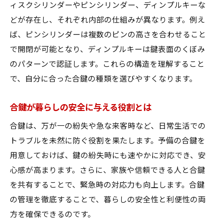
ィスクシリンダーやピンシリンダー、ディンプルキーな
地元で役立つ合鍵管理の具体的な工夫
どが存在し、それぞれ内部の仕組みが異なります。例え
鍵トラブルを防ぐ合鍵管理のコツ
ば、ピンシリンダーは複数のピンの高さを合わせること
合鍵の紛失リスクを減らす日常習慣
で開閉が可能となり、ディンプルキーは鍵表面のくぼみ
合鍵の保管場所選びで注意する点
のパターンで認証します。これらの構造を理解すること
緊急時に備えた合鍵の使い方ガイド
で、自分に合った合鍵の種類を選びやすくなります。
家族で共有する際の合鍵ルール設定
合鍵が暮らしの安全に与える役割とは
合鍵の取り扱いで守りたい基本マナー
合鍵は、万が一の紛失や急な来客時など、日常生活での
鍵トラブルを未然に防ぐ管理法の実践
トラブルを未然に防ぐ役割を果たします。予備の合鍵を
防犯性を高めるための合鍵選び方
用意しておけば、鍵の紛失時にも速やかに対応でき、安
防犯性能で選ぶ合鍵のチェックポイント
心感が高まります。さらに、家族や信頼できる人と合鍵
合鍵のタイプ別に見る安全性の違い
を共有することで、緊急時の対応力も向上します。合鍵
最新型合鍵が防犯強化に役立つ理由
の管理を徹底することで、暮らしの安全性と利便性の両
合鍵選びで後悔しないための比較基準
方を確保できるのです。