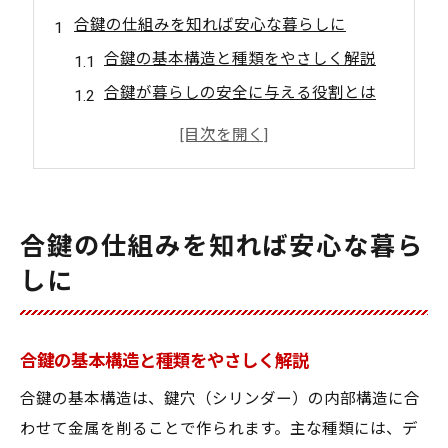
合鍵の仕組みを知れば安心な暮らしに
合鍵の基本構造と種類をやさしく解説
合鍵が暮らしの安全に与える役割とは
最新技術が採用された合鍵の特徴
合鍵と防犯対策の密接な関係を知る
鍵のトラブルに強い合鍵の選び方
合鍵の仕組みを理解する重要な理由
合鍵の仕組みを知れば安心な暮ら
奈良県大和郡山市で合鍵を用意するポイント
しに
合鍵作成時に気を付けたい基本ポイント
信頼できる店舗で合鍵を用意する方法
合鍵の基本構造と種類をやさしく解説
合鍵の注文前に確認すべき注意点とは
合鍵の基本構造は、鍵穴（シリンダー）の内部構造に合
合鍵を作る際の地域密着サービス活用法
わせて金属を削ることで作られます。主な種類には、デ
合鍵の受け取り後にすべき安全確認