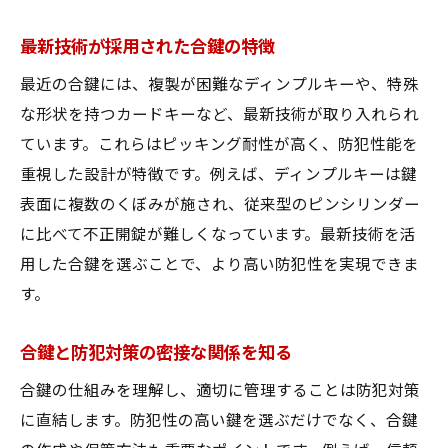
防犯意識が高まる合鍵の選択方法
最新技術が採用された合鍵の特徴
防犯対策と合鍵の適切な使い分け方
合鍵を作る前に知りたい基礎知識
最近の合鍵には、複製が困難なディンプルキーや、特殊
な形状を持つカードキーなど、最新技術が取り入れられ
合鍵作成に必要な情報と持ち物を整理
ています。これらはピッキング耐性が高く、防犯性能を
合鍵を作る際に知るべき作成工程とは
重視した設計が特徴です。例えば、ディンプルキーは鍵
合鍵作成時に起こりやすいトラブル事例
表面に複数のくぼみが施され、従来型のピンシリンダー
合鍵の複製可否を判別するための基準
に比べて不正開錠が難しくなっています。最新技術を活
合鍵作成の申し込み手順と流れを解説
用した合鍵を選ぶことで、より高い防犯性を実現できま
合鍵作りの前に確認したい注意事項
す。
安心して使える合鍵の保管方法とは
合鍵と防犯対策の密接な関係を知る
合鍵の紛失を防ぐおすすめ保管場所
合鍵管理で役立つ便利な保管グッズ
合鍵の仕組みを理解し、適切に管理することは防犯対策
に直結します。防犯性の高い鍵を選ぶだけでなく、合鍵
家庭内での合鍵の共有方法と注意点