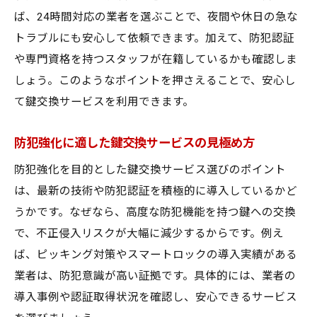
ば、24時間対応の業者を選ぶことで、夜間や休日の急な
奈良市の安全を守る鍵交換サービスの役割
トラブルにも安心して依頼できます。加えて、防犯認証
鍵交換サービスで暮らしの防犯力を底上げ
や専門資格を持つスタッフが在籍しているかも確認しま
奈良市で広がる鍵交換サービス利用のメリ
しょう。このようなポイントを押さえることで、安心し
ット
て鍵交換サービスを利用できます。
鍵交換サービスが支える日常の安全対策
奈良市で鍵交換サービスが選ばれる理由
防犯強化に適した鍵交換サービスの見極め方
防犯強化を目的とした鍵交換サービス選びのポイント
は、最新の技術や防犯認証を積極的に導入しているかど
うかです。なぜなら、高度な防犯機能を持つ鍵への交換
で、不正侵入リスクが大幅に減少するからです。例え
ば、ピッキング対策やスマートロックの導入実績がある
業者は、防犯意識が高い証拠です。具体的には、業者の
導入事例や認証取得状況を確認し、安心できるサービス