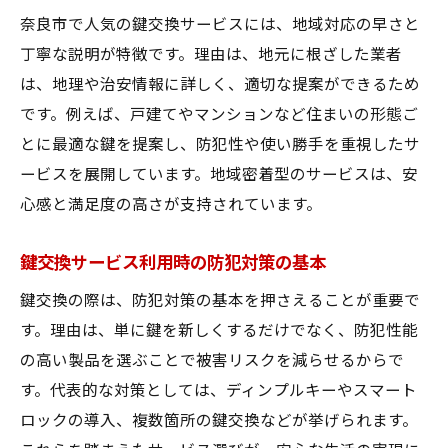
防犯強化に役立つ鍵交換サービスの使い方
奈良市で人気の鍵交換サービスには、地域対応の早さと
奈良市での鍵交換サービス活用実例紹介
丁寧な説明が特徴です。理由は、地元に根ざした業者
鍵交換サービスと防犯対策のベストな組み
は、地理や治安情報に詳しく、適切な提案ができるため
合わせ
です。例えば、戸建てやマンションなど住まいの形態ご
奈良市の鍵交換サービスが暮らしに与える
とに最適な鍵を提案し、防犯性や使い勝手を重視したサ
安心
ービスを展開しています。地域密着型のサービスは、安
日常の安全を守る鍵交換サービスのポイン
心感と満足度の高さが支持されています。
ト
鍵交換サービスの費用と安心感を徹底比較
鍵交換サービス利用時の防犯対策の基本
鍵交換サービスの費用相場と選び方のコツ
鍵交換の際は、防犯対策の基本を押さえることが重要で
奈良市鍵交換サービスのコスパ徹底比較
す。理由は、単に鍵を新しくするだけでなく、防犯性能
の高い製品を選ぶことで被害リスクを減らせるからで
安心を重視した鍵交換サービス費用の考え
す。代表的な対策としては、ディンプルキーやスマート
方
ロックの導入、複数箇所の鍵交換などが挙げられます。
鍵交換サービスの費用と満足度を解説