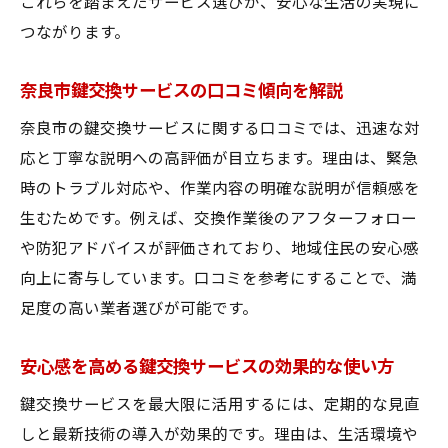
これらを踏まえたサービス選びが、安心な生活の実現に
奈良市でお得に利用できる鍵交換サービス
つながります。
比較
費用対効果で選ぶ鍵交換サービスのポイン
奈良市鍵交換サービスの口コミ傾向を解説
ト
奈良市の鍵交換サービスに関する口コミでは、迅速な対
奈良市で鍵交換業者を選ぶ際の注意点とは
応と丁寧な説明への高評価が目立ちます。理由は、緊急
奈良市の鍵交換サービス選びで失敗しない
時のトラブル対応や、作業内容の明確な説明が信頼感を
コツ
生むためです。例えば、交換作業後のアフターフォロー
鍵交換サービス選定時の重要チェックポイ
や防犯アドバイスが評価されており、地域住民の安心感
ント
向上に寄与しています。口コミを参考にすることで、満
奈良市の鍵交換サービスでよくある落とし
足度の高い業者選びが可能です。
穴
安心感を高める鍵交換サービスの効果的な使い方
安心して依頼できる鍵交換サービスの見分
け方
鍵交換サービスを最大限に活用するには、定期的な見直
トラブル回避のための鍵交換サービス注意
しと最新技術の導入が効果的です。理由は、生活環境や