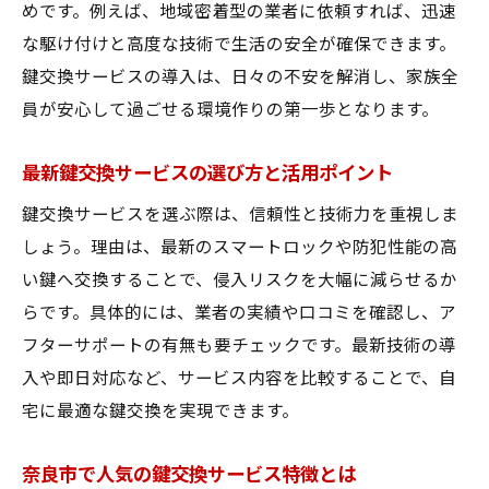
めです。例えば、地域密着型の業者に依頼すれば、迅速
奈良市鍵交換サービスのランキング活用法
な駆け付けと高度な技術で生活の安全が確保できます。
口コミで選ぶ奈良市の鍵交換サービス事情
鍵交換サービスの導入は、日々の不安を解消し、家族全
信頼できる鍵交換サービス選定ポイント
員が安心して過ごせる環境作りの第一歩となります。
鍵交換サービスなら奈良市で信頼性重視を
奈良市の鍵交換サービス信頼性比較ガイド
最新鍵交換サービスの選び方と活用ポイント
安心して依頼できる鍵交換サービスの特徴
鍵交換サービスを選ぶ際は、信頼性と技術力を重視しま
評判の高い奈良市鍵交換サービスの選択基
しょう。理由は、最新のスマートロックや防犯性能の高
準
い鍵へ交換することで、侵入リスクを大幅に減らせるか
鍵交換サービスの信頼性を見極める方法
らです。具体的には、業者の実績や口コミを確認し、ア
奈良市鍵交換サービスの口コミ活用術
フターサポートの有無も要チェックです。最新技術の導
入や即日対応など、サービス内容を比較することで、自
信頼重視の鍵交換サービス選びのコツ
宅に最適な鍵交換を実現できます。
安心な暮らしを支える奈良市の鍵交換活用法
鍵交換サービスが支える奈良市の安全生活
奈良市で人気の鍵交換サービス特徴とは