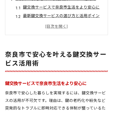
鍵交換サービスで奈良市生活をより安心に
最新鍵交換サービスの選び方と活用ポイン
ト
奈良市で人気の鍵交換サービス特徴とは
鍵交換サービス利用時の防犯対策の基本
奈良市鍵交換サービスの口コミ傾向を解説
奈良市で安心を叶える鍵交換サー
安心感を高める鍵交換サービスの効果的な
ビス活用術
使い方
鍵交換サービス選びが奈良市防犯の鍵
奈良市で鍵交換サービスを選ぶ際の注意点
鍵交換サービスで奈良市生活をより安心に
防犯強化に適した鍵交換サービスの見極め
奈良市で安心した暮らしを実現するには、鍵交換サービ
方
スの活用が不可欠です。理由は、鍵の老朽化や紛失など
鍵交換サービス比較でわかる安心の違い
突発的なトラブルに即時対応できる体制が整っているた