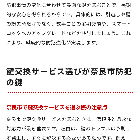
事項
防犯事情の変化に合わせて最適な鍵を選ぶことで、長期
的な安心を得られるからです。具体的には、引越しや鍵
奈良市鍵交換サービス利用前に知っておき
の紛失時だけでなく、数年ごとの定期交換や、スマート
たい事
ロックへのアップグレードなどを検討しましょう。これ
玄関鍵交換で強化する奈良市の防犯対策
により、継続的な防犯強化が実現します。
鍵交換サービスで玄関防犯対策を強化する
方法
奈良市で注目の玄関鍵交換サービスの特徴
鍵交換サービス選びが奈良市防犯
防犯に有効な玄関用鍵交換サービスの選び
の鍵
方
玄関鍵交換サービスの最新トレンドを解説
奈良市の玄関鍵交換で得られる安心感
奈良市で鍵交換サービスを選ぶ際の注意点
鍵交換サービス活用で玄関の安全性向上
奈良市で鍵交換サービスを選ぶときは、信頼性と迅速な
鍵交換サービスがもたらす奈良市の安全生活
対応力が最も重要です。理由は、鍵のトラブルは予期せ
ず発生し、すぐに解決する必要があるためです。例え
鍵交換サービス導入で実現する安心な生活