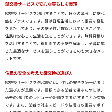
鍵交換で奈良県北葛城郡河合町の安全を守
鍵交換サービスで安心な暮らしを実現
る
鍵交換サービスを利用することで、日々の暮らしに安心
安心な暮らしのための鍵交換サービス
感をプラスできます。鍵は日常生活において重要な役割
地域密着の鍵交換サービスで安心を手に入れる
を果たしており、その安全性が確保されていることで、
住民は安心して生活を送ることができます。無料見積り
地域密着型サービスのメリット
を活用することで、費用面での不安を解消し、予算に応
鍵交換で地域の安心を支える
じた最適なサービスを選ぶことができるのも大きなメリ
地域密着の鍵交換サービスの選択
ットです。
安心を手に入れる鍵交換サービス
地域密着型鍵交換の利点
住民の安全を考えた鍵交換の選び方
鍵交換で安心な住環境を手に入れる
鍵交換サービスを選ぶ際には、住民の安全を第一に考え
奈良県北葛城郡河合町の鍵交換サービスが人気
た選び方が重要です。信頼できる業者を選ぶためには、
人気の鍵交換サービスを選ぶ理由
過去の利用者のレビューや評価を参考にすることが有効
鍵交換サービスが人気の秘密
です。また、業者の対応スピードや技術力も重要なポイ