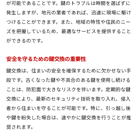
が可能であることです。鍵のトラブルは時間を選ばずに
鍵交換サービスを選ぶべき理由とは
発生しますが、地元の業者であれば、迅速に現場に駆け
鍵交換で安全性を高める理由
つけることができます。また、地域の特性や住民のニー
鍵交換サービスを選ぶ利点
ズを把握しているため、最適なサービスを提供すること
鍵交換で暮らしの安心を確保
ができるのです。
地域に根ざした鍵交換サービスの必要性
安全を守るための鍵交換の重要性
鍵交換サービスを選択する理由
鍵交換は、住まいの安全を確保するために欠かせない手
安全性を考えた鍵交換の重要性
段です。古くなった鍵や不具合のある鍵を使用し続ける
鍵交換で安心な暮らしを奈良県北葛城郡河合町
ことは、防犯面で大きなリスクを伴います。定期的な鍵
で
交換により、最新のセキュリティ技術を取り入れ、侵入
鍵交換で安心生活を実現する方法
者から住まいを守ることが可能です。特に、引っ越し後
奈良県北葛城郡河合町で安心の鍵交換
や鍵を紛失した場合は、速やかに鍵交換を行うことが推
鍵交換がもたらす安心な暮らし
奨されます。
地域密着の鍵交換サービスの魅力