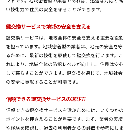
ントです。地域密着型の業者であれば、迅速な対応と高
奈良県北葛城郡河合町で人気の鍵交換
い技術力で住民の安全を守ることができます。
鍵交換サービスの人気の理由
選ばれる鍵交換サービスの特徴
鍵交換サービスで地域の安全を支える
奈良県北葛城郡河合町で鍵交換が人気の理
鍵交換サービスは、地域全体の安全を支える重要な役割
由
を担っています。地域密着型の業者は、地元の安全を守
鍵交換サービスを見積り無料で利用する方法
るために、最新の技術を駆使して鍵交換を行います。こ
見積り無料で鍵交換を依頼する方法
れにより、地域全体の防犯レベルが向上し、住民は安心
鍵交換サービスの無料見積り利用法
して暮らすことができます。鍵交換を通じて、地域社会
鍵交換を見積り無料で安心に利用
の安全に貢献することが可能です。
無料見積りで鍵交換を賢く利用する
信頼できる鍵交換サービスの選び方
見積り無料の鍵交換サービス活用法
鍵交換サービスを賢く利用するコツ
信頼できる鍵交換サービスを選ぶためには、いくつかの
ポイントを押さえることが重要です。まず、業者の実績
鍵交換で奈良県北葛城郡河合町の安全を守る
や経験を確認し、過去の利用者からの評価を参考にしま
鍵交換で地域の安全を守る方法