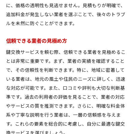
住民満足度向上のための施策
に、価格の透明性も見逃せません。見積もりが明確で、
実際の信頼獲得事例
追加料金が発生しない業者を選ぶことで、後々のトラブ
プロフェッショナルの技術力の検証
ルを未然に防ぐことができます。
住民からのフィードバック活用法
信頼できる業者の見極め方
長期的な信頼関係の構築
防犯対策の一環としての鍵交換サービスの重要
鍵交換サービスを頼む際、信頼できる業者を見極めるこ
性
とは非常に重要です。まず、業者の実績を確認すること
で、その信頼性を判断できます。特に、地域に密着して
鍵交換が防犯に与える影響
いる業者は、地元の風土や住民のニーズに詳しく、迅速
最新の防犯技術と鍵交換
な対応が可能です。また、口コミや評判も大切な判断基
地域の安全性を高める鍵交換の役割
準です。過去の利用者の評価を見ることで、業者の対応
鍵交換を含む総合的防犯対策
やサービスの質を推測できます。さらに、明確な料金体
防犯対策とコストパフォーマンス
系や丁寧な説明を行う業者は、一層の信頼感を与えま
地域住民の防犯意識向上
す。これらの要素を総合的に考慮し、自分に最適な鍵交
迅速対応で選ばれる大和郡山市の鍵交換サービ
換サービスを選びましょう。