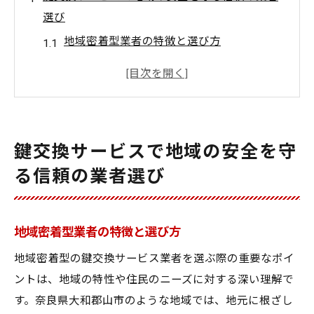
選び
地域密着型業者の特徴と選び方
鍵交換サービスの評価基準
信頼できる業者の見極め方
地域の安全性向上に貢献する鍵交換
住民の声から見る信頼の重要性
鍵交換サービスで地域の安全を守
選んで良かった鍵交換業者の事例
る信頼の業者選び
奈良県大和郡山市で鍵交換を依頼する際のポイ
ント
鍵交換を依頼する際の注意事項
地域密着型業者の特徴と選び方
コストとサービス内容のバランス
地域密着型の鍵交換サービス業者を選ぶ際の重要なポイ
即応性と技術力の確認方法
ントは、地域の特性や住民のニーズに対する深い理解で
す。奈良県大和郡山市のような地域では、地元に根ざし
地元の鍵交換業者を選ぶメリット