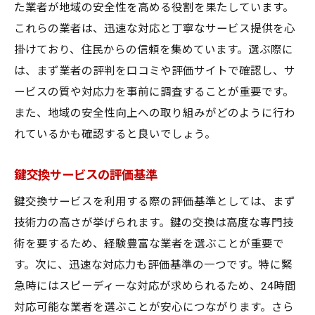
た業者が地域の安全性を高める役割を果たしています。
依頼前に確認すべき事柄
これらの業者は、迅速な対応と丁寧なサービス提供を心
失敗しない業者選びのコツ
掛けており、住民からの信頼を集めています。選ぶ際に
地域密着型鍵交換サービスが提供する安心感と
は、まず業者の評判を口コミや評価サイトで確認し、サ
は
ービスの質や対応力を事前に調査することが重要です。
地域密着型のメリットとデメリット
また、地域の安全性向上への取り組みがどのように行わ
住民に寄り添うサービスの実態
れているかも確認すると良いでしょう。
迅速な対応がもたらす安心感
鍵交換サービスの評価基準
信頼構築のためのコミュニケーション
地域特性に基づくサービス提供
鍵交換サービスを利用する際の評価基準としては、まず
技術力の高さが挙げられます。鍵の交換は高度な専門技
安心感を生むサービス事例
術を要するため、経験豊富な業者を選ぶことが重要で
住民の信頼を得る鍵交換サービスの特徴と事例
す。次に、迅速な対応力も評価基準の一つです。特に緊
紹介
急時にはスピーディーな対応が求められるため、24時間
信頼されるための基本要素
対応可能な業者を選ぶことが安心につながります。さら