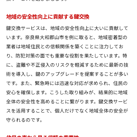
ス
地域の安全性向上に貢献する鍵交換
迅速対応が求められる理由
緊急時の対応力を強化する方法
鍵交換サービスは、地域の安全性向上に大いに貢献して
います。奈良県大和郡山市を例に取ると、地域密着型の
迅速対応の事例とその効果
業者は地域住民との信頼関係を築くことに注力してお
地域密着型ならではの迅速性
り、防犯対策の面でも重要な役割を果たしています。特
迅速かつ的確なサービスの提供
に、盗難や不正侵入のリスクを軽減するために最新の技
即時対応が住民に与える安心感
術を導入し、鍵のアップグレードを提案することが多い
鍵交換のプロフェッショナルが提案する防犯対
です。また、緊急時には迅速な対応が求められ、住民の
策術
安心を確保します。こうした取り組みが、結果的に地域
プロが教える鍵交換ポイント
全体の安全性を高めることに繋がります。鍵交換サービ
防犯対策を一歩進める方法
スを活用することで、個人だけでなく地域全体の安全が
最新の防犯技術との融合
守られるのです。
プロから学ぶ防犯対策事例