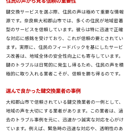
住民の声から見る信頼の重要性
効果的な防犯対策の提案
鍵交換サービスを選ぶ際、住民の声は極めて重要な情報
長期的防犯のための鍵交換
源です。奈良県大和郡山市では、多くの住民が地域密着
鍵交換サービスで実現する安心な生活への第一
型のサービスを信頼しています。彼らは特に迅速で正確
歩
な対応に感銘を受けており、これが信頼の要とされてい
鍵交換がもたらす安心な生活
ます。実際に、住民のフィードバックを基にしたサービ
安心な生活を支える鍵の役割
ス改善は、地域全体の安全性向上にも寄与しています。
鍵交換から始まる生活の安全
鍵のトラブルは日常的に発生し得るため、住民の声を積
住環境の改善と鍵交換
極的に取り入れる業者こそが、信頼を勝ち得るのです。
鍵交換がもたらす心理的安定
選んで良かった鍵交換業者の事例
未来を見据えた鍵交換の重要性
大和郡山市で信頼されている鍵交換業者の一例として、
地域の声を大切にする業者があります。この業者は、過
去のトラブル事例を元に、迅速かつ誠実な対応を心がけ
ています。例えば、緊急時の迅速な対応や、透明性のあ