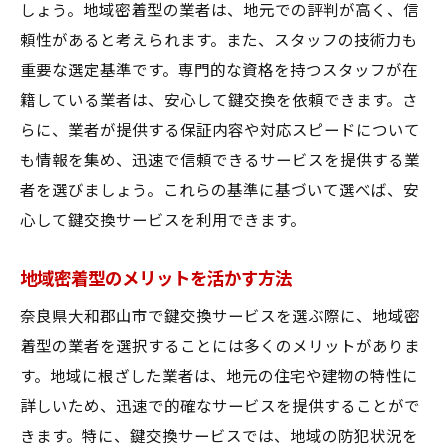
しょう。地域密着型の業者は、地元での評判が高く、信
24時間対応可能な鍵交換サービスの利便性
頼性があると考えられます。また、スタッフの技術力も
急なトラブルに備える重要性
重要な選定基準です。専門的な資格を持つスタッフが在
夜間でも頼れるサポート体制
籍している業者は、安心して鍵交換を依頼できます。さ
緊急時の対応事例
らに、業者が提供する保証内容や対応スピードについて
24時間対応のサービスの見極め方
も情報を集め、迅速で信頼できるサービスを提供する業
者を選びましょう。これらの基準に基づいて選べば、安
安心して生活するための選択肢
心して鍵交換サービスを利用できます。
サービス契約時の注意点
地元の住宅環境に精通したスタッフが大切な理
地域密着型のメリットを活かす方法
由
奈良県大和郡山市で鍵交換サービスを選ぶ際に、地域密
住宅環境を理解した的確な提案
着型の業者を選択することには多くのメリットがありま
地域特有の防犯対策の知識
す。地域に根ざした業者は、地元の住宅や建物の特性に
住民の生活スタイルに合わせたサービス
詳しいため、迅速で的確なサービスを提供することがで
地元スタッフによる迅速な訪問対応
きます。特に、鍵交換サービスでは、地域の防犯状況を