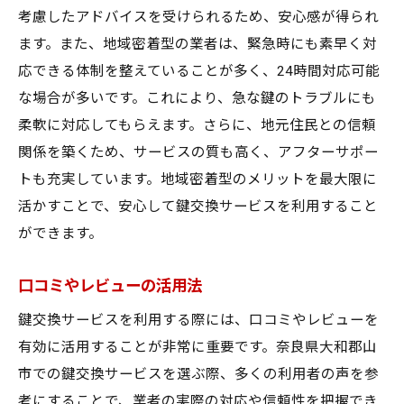
コミュニケーションのしやすさ
考慮したアドバイスを受けられるため、安心感が得られ
地域密着ならではの柔軟な対応
ます。また、地域密着型の業者は、緊急時にも素早く対
応できる体制を整えていることが多く、24時間対応可能
防犯対策を考慮した鍵交換サービスの選び方
な場合が多いです。これにより、急な鍵のトラブルにも
最新の防犯技術を活用する方法
柔軟に対応してもらえます。さらに、地元住民との信頼
防犯グッズの選び方と活用法
関係を築くため、サービスの質も高く、アフターサポー
専門家による防犯診断の受け方
トも充実しています。地域密着型のメリットを最大限に
防犯コンサルティングの重要性
活かすことで、安心して鍵交換サービスを利用すること
全体的な防犯プランの立案
ができます。
住宅環境に応じた防犯対策の実施
口コミやレビューの活用法
急なトラブルにも対応できる鍵交換サービスの
特徴
鍵交換サービスを利用する際には、口コミやレビューを
緊急対応の迅速さと信頼性
有効に活用することが非常に重要です。奈良県大和郡山
市での鍵交換サービスを選ぶ際、多くの利用者の声を参
トラブル事例から学ぶ対応策
考にすることで、業者の実際の対応や信頼性を把握でき