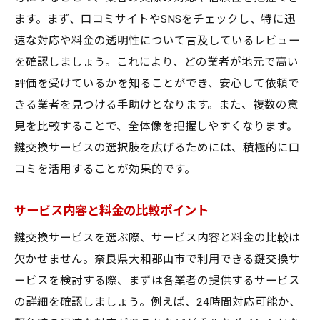
24時間体制の必要性と利便性
ます。まず、口コミサイトやSNSをチェックし、特に迅
予期せぬトラブルへの備え方
速な対応や料金の透明性について言及しているレビュー
安心感を提供するサービス選び
を確認しましょう。これにより、どの業者が地元で高い
契約時に確認するべき対応プロセス
評価を受けているかを知ることができ、安心して依頼で
鍵交換サービスにおける迅速な対応が求められ
きる業者を見つける手助けとなります。また、複数の意
る理由
見を比較することで、全体像を把握しやすくなります。
安全確保のための即時対応
鍵交換サービスの選択肢を広げるためには、積極的に口
コミを活用することが効果的です。
迅速なサービス提供のメリット
時間が鍵となる場面と対応策
サービス内容と料金の比較ポイント
迅速さをもたらす技術とシステム
鍵交換サービスを選ぶ際、サービス内容と料金の比較は
迅速対応を可能にするスタッフ教育
欠かせません。奈良県大和郡山市で利用できる鍵交換サ
緊急時対応能力の見極め方
ービスを検討する際、まずは各業者の提供するサービス
信頼できる鍵交換サービスで安全な生活を手に
の詳細を確認しましょう。例えば、24時間対応可能か、
入れる方法