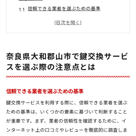
信頼できる業者を選ぶための基準
地域密着型のメリットを活かす方法
口コミやレビューの活用法
サービス内容と料金の比較ポイント
契約前に確認すべき事項
奈良県大和郡山市で鍵交換サービ
長期的なサポート体制の重要性
スを選ぶ際の注意点とは
地域密着型鍵交換サービスが提供する安心感
地元のニーズに即したサービスの強み
信頼できる業者を選ぶための基準
顔が見える安心感と信頼関係
トラブル時の迅速な対応力
鍵交換サービスを利用する際に、信頼できる業者を選ぶ
ための基準は、いくつかの要素に基づいて判断すること
地域特有の住宅事情への対応
が重要です。まず、業者の信頼性を確認するために、イ
地域コミュニティとの連携
ンターネット上の口コミやレビューを徹底的に調査しま
地元に根ざしたサービスの選び方