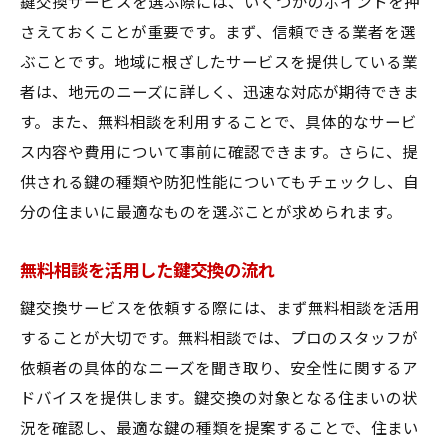
鍵交換サービスを選ぶ際には、いくつかのポイントを押
サンリペアの信頼と実績
さえておくことが重要です。まず、信頼できる業者を選
鍵交換サービスで選ばれるポイント
ぶことです。地域に根ざしたサービスを提供している業
者は、地元のニーズに詳しく、迅速な対応が期待できま
大和郡山市の住民からの評判と口コミ
す。また、無料相談を利用することで、具体的なサービ
サンリペアの鍵交換の流れと特徴
ス内容や費用について事前に確認できます。さらに、提
他社と比較してわかるサンリペアの強み
供される鍵の種類や防犯性能についてもチェックし、自
信頼の鍵交換サービスで得られる安心感
分の住まいに最適なものを選ぶことが求められます。
鍵交換サービスの無料相談で住まいの安全を強
化しよう
無料相談を活用した鍵交換の流れ
無料相談活用で住まいをもっと安全に
鍵交換サービスを依頼する際には、まず無料相談を活用
鍵交換サービスで防犯対策を強化する
することが大切です。無料相談では、プロのスタッフが
住まいの安全を守るための鍵交換の必要性
依頼者の具体的なニーズを聞き取り、安全性に関するア
プロの視点から見る安全な鍵交換のポイン
ドバイスを提供します。鍵交換の対象となる住まいの状
ト
況を確認し、最適な鍵の種類を提案することで、住まい