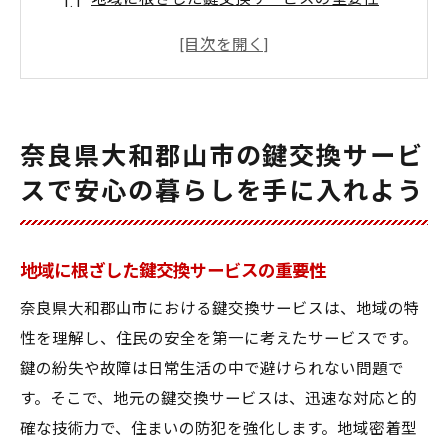
鍵交換で得られる安全と安心のメリット
大和郡山市の住まいを守るための鍵交換の
必要性
鍵交換サービスの選び方とポイント
奈良県大和郡山市の鍵交換サービ
無料相談を活用した鍵交換の流れ
スで安心の暮らしを手に入れよう
鍵交換による防犯対策の強化方法
鍵交換サービスを利用するメリットと無料相談
の活用法
地域に根ざした鍵交換サービスの重要性
鍵交換サービスの利用がもたらす安心感
奈良県大和郡山市における鍵交換サービスは、地域の特
無料相談を活用して理想の鍵交換を実現
性を理解し、住民の安全を第一に考えたサービスです。
プロのアドバイスで最適な鍵交換を選ぶ
鍵の紛失や故障は日常生活の中で避けられない問題で
す。そこで、地元の鍵交換サービスは、迅速な対応と的
鍵交換の費用対効果を最大化する方法
確な技術力で、住まいの防犯を強化します。地域密着型
安全性を高める最新の鍵交換技術