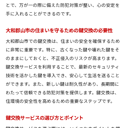
鍵のトラブルを未然に防ぐメンテナンス
とで、万が一の際に備えた防犯対策が整い、心の安定を
鍵交換サービスで使用される最新技術
手に入れることができるのです。
プロに依頼することで得られる安心感
大和郡山市の住まいを守るための鍵交換の必要性
鍵トラブルをスムーズに解決するポイント
鍵交換サービスで安心を守る！無料相談の流れ
大和郡山市での鍵交換は、住まいの安全を確保するため
を解説
に非常に重要です。特に、古くなった鍵や壊れた鍵をそ
のままにしておくと、不正侵入のリスクが高まります。
無料相談の流れとその利点
鍵交換サービスを利用することで、最新のセキュリティ
初回相談で知っておくべき鍵交換の基礎
技術を活かした鍵を導入でき、安心して生活を送ること
鍵交換の見積もりと予算管理の方法
ができます。また、新しい鍵は耐久性があり、長期間に
相談時に確認すべき鍵サービスの内容
わたって信頼できる防犯対策を提供します。鍵交換は、
安心して相談できる雰囲気作りの重要性
住環境の安全性を高めるための重要なステップです。
無料相談で得られるプロのアドバイス
大和郡山市で鍵交換サービスを選ぶなら信頼の
鍵交換サービスの選び方とポイント
サンリペア