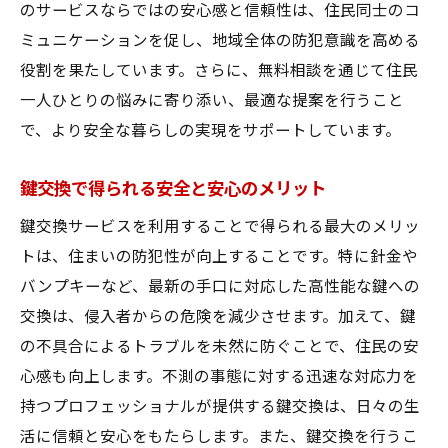
のサービスならではの安心感と信頼性は、住民同士のコ
無料相談で得られる情報とその活用法
ミュニケーションを促し、地域全体の防犯意識を高める
地元密着型の鍵交換サービスが大和郡山市で選
役割を果たしています。さらに、無料相談を通じて住民
ばれる理由
一人ひとりの悩みに寄り添い、最適な提案を行うこと
地域密着の強みと安心の理由
で、より安全な暮らしの実現をサポートしています。
大和郡山市の特性に応じた鍵交換サービス
地元のニーズに応える柔軟な対応力
鍵交換で得られる安全と安心のメリット
信頼を築く鍵交換サービスの実績
鍵交換サービスを利用することで得られる最大のメリッ
地域住民からの信頼を得るための取り組み
トは、住まいの防犯性が向上することです。特に針金や
バンプキーなど、最新の手口に対応した高性能な鍵への
地元企業ならではの迅速なサービス提供
交換は、侵入者からの危険を減少させます。加えて、鍵
プロの技術で解決！鍵のトラブルを迅速に対応
の不具合によるトラブルを未然に防ぐことで、住民の安
する方法
心感も向上します。不測の事態に対する迅速な対応力を
プロの鍵交換技術がもたらす安心感
持つプロフェッショナルが提供する鍵交換は、日々の生
鍵トラブル発生時の迅速対応の手順
活に信頼と安心をもたらします。また、鍵交換を行うこ