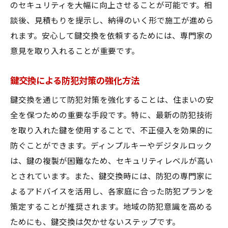
のセキュリティを大幅に向上させることが可能です。相
無料相談を通じて得られる安心感
談後、見積もりを提示し、納得のいく形で施工が進めら
鍵交換がもたらす住まいのセキュリティ向
れます。安心して鍵交換を依頼するためには、専門家の
上
意見を取り入れることが重要です。
安全な暮らしを実現する鍵交換サービスの選び
方
鍵交換による防犯対策の強化方法
鍵交換業者を選ぶ際のチェックポイント
鍵交換を通じて防犯対策を強化することは、住まいの安
安全性を重視した鍵交換サービスの選び方
全を保つための重要な手段です。特に、最新の防犯技術
プロに依頼することで得られる安心感
を取り入れた鍵を使用することで、不正侵入を効果的に
鍵交換で考慮すべきセキュリティ要素
防ぐことができます。ディンプルキーやデジタルロック
信頼できる鍵交換業者を見つける方法
は、鍵の複製が困難なため、セキュリティレベルが高い
鍵交換サービスの費用とクオリティの比較
とされています。また、鍵交換時には、防犯の専門家に
よるアドバイスを活用し、各家庭に合った防犯プランを
策定することが推奨されます。地域の防犯意識を高める
ためにも、鍵交換は欠かせないステップです。