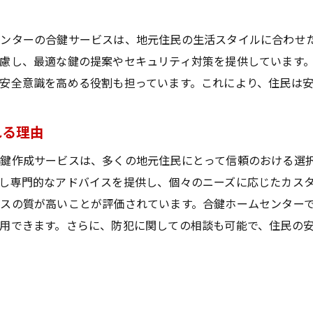
緊急時にも頼れる合鍵作成対応
スピーディーなサービスで安心を提供
ンターの合鍵サービスは、地元住民の生活スタイルに合わせ
慮し、最適な鍵の提案やセキュリティ対策を提供しています
鍵紛失時の安心ガイド
安全意識を高める役割も担っています。これにより、住民は
ホームセンターの迅速対応が選ばれる理由
緊急時の鍵作成プロセス解説
れる理由
鍵を失った時の心強いパートナー
奈良県大和郡山市での合鍵作成の魅力を徹底解説
鍵作成サービスは、多くの地元住民にとって信頼のおける選
し専門的なアドバイスを提供し、個々のニーズに応じたカス
地域密着型サービスの魅力とは
スの質が高いことが評価されています。合鍵ホームセンター
大和郡山市だからできる特別な鍵作成
用できます。さらに、防犯に関しての相談も可能で、住民の
合鍵サービスがもたらす地域への貢献
地元住民に選ばれる理由を探る
住民の生活に根付いた合鍵作成
知っておきたい合鍵作成のポイント