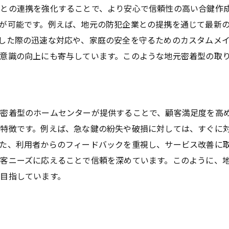
との連携を強化することで、より安心で信頼性の高い合鍵作
住民の生活を支える地域密着型合鍵サービスの実態
が可能です。例えば、地元の防犯企業との提携を通じて最新
地域社会に貢献する鍵サービス
した際の迅速な対応や、家庭の安全を守るためのカスタムメ
地元の声を反映したサービスの取り組み
意識の向上にも寄与しています。このような地元密着型の取
合鍵作成がもたらす日常の安心
住民が求める安心を形にする
地元住民にとっての合鍵作成の価値
密着型のホームセンターが提供することで、顧客満足度を高
合鍵サービスが支える地域の安心
特徴です。例えば、急な鍵の紛失や破損に対しては、すぐに
合鍵ホームセンターで味わう安心と信頼の理由
た、利用者からのフィードバックを重視し、サービス改善に
安全を保証する鍵作成のプロセス
客ニーズに応えることで信頼を深めています。このように、
信頼されるスタッフとその技術
目指しています。
地元で愛される理由を探る
安心の鍵作成、失敗しない選び方
地域で培った信頼関係の背景