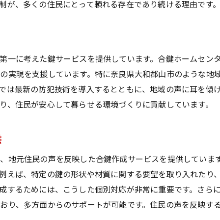
鍵作成が安心生活に与える影響
制が、多くの住民にとって頼れる存在であり続ける理由です
住民の安全を守るための鍵作成の取り組み
安心な生活環境を提供する鍵サービス
第一に考えた鍵サービスを提供しています。合鍵ホームセン
の実現を支援しています。特に奈良県大和郡山市のような地
では最新の防犯技術を導入するとともに、地域の声に耳を傾
り、住民が安心して暮らせる環境づくりに貢献しています。
供
、地元住民の声を反映した合鍵作成サービスを提供していま
例えば、特定の鍵の形状や材質に関する要望を取り入れたり
成するためには、こうした個別対応が非常に重要です。さら
おり、多方面からのサポートが可能です。住民の声を反映す