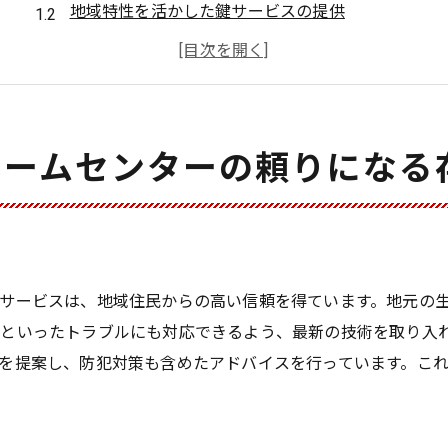
地域特性を活かした鍵サービスの提供
ホームセンターの合鍵サービスが選ばれる理由
地元企業と連携した安心の合鍵作成
顧客満足度を高める鍵作成の取り組み
地域密着型サービスのメリットとは
ホームセンターの頼りになる
地域密着型の合鍵作成に込められた安心感
迅速かつ丁寧な対応で住民の不安を解消
地域の防犯ニーズに応える鍵サービス
地元住民の声を反映したサービスの提供
サービスは、地域住民からの高い信頼を得ています。地元の
信頼される鍵作成技術の裏側
といったトラブルにも対応できるよう、最新の技術を取り入
地域密着型だから実現できる安心感
を提案し、防犯対策も含めたアドバイスを行っています。こ
地元特有の事情に対応した鍵サービス
鍵を紛失しても大丈夫！ホームセンターの迅速サービス