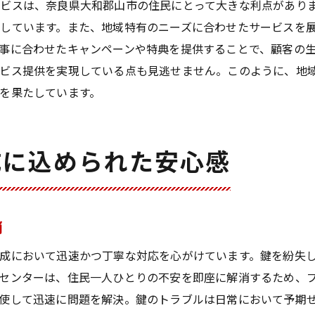
ビスは、奈良県大和郡山市の住民にとって大きな利点があり
合鍵作成がもたらす心の平和
しています。また、地域特有のニーズに合わせたサービスを
地元特性を活かした合鍵ホームセンターの選び方
事に合わせたキャンペーンや特典を提供することで、顧客の
ービス提供を実現している点も見逃せません。このように、地
地域密着型ホームセンターの選び方
を果たしています。
地元特性を考慮した鍵作成のポイント
選ばれる合鍵ホームセンターの条件
地域事情を反映したサービスの選び方
成に込められた安心感
安心できる合鍵作成店の見極め方
地元ならではの鍵サービスの利点
安全な生活を提供する合鍵ホームセンターの役割
消
地元住民の安心を支える鍵の重要性
成において迅速かつ丁寧な対応を心がけています。鍵を紛失
安全な暮らしをサポートする鍵作成
センターは、住民一人ひとりの不安を即座に解消するため、
地域の防犯ニーズを満たす鍵サービス
使して迅速に問題を解決。鍵のトラブルは日常において予期せ