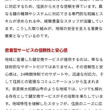
に与える信頼
に対応するため、住民から大きな信頼を得ています。異
地域社会における鍵交換サービスの信頼性
なる鍵の種類やシステムに対応できる専門的な知識とス
キルが求められる中、経験豊富なスタッフが活躍してい
信頼の礎となる鍵交換の役割
ます。こうした取り組みが、地域の安全を支える重要な
鍵交換サービスが築く地域信頼
要素となっているのです。
住民の信頼を集める理由とは
地域社会に根ざした信頼の鍵交換
密着型サービスの信頼性と安心感
信頼を得るための鍵交換の取り組み
地域に密着した鍵交換サービスが提供するのは、単なる
奈良県大和郡山市の住民に選ばれる鍵交換サー
技術的なサポートだけではありません。その信頼性と安
ビスの理由
心感は、24時間体制でのサポートや、迅速な対応力、そ
住民から支持される鍵交換の魅力
して住民との密接なコミュニケーションから生まれま
選ばれる鍵交換の技術とサービス
す。奈良県大和郡山市のような地域では、いつでも頼れ
奈良県大和郡山市特有の鍵交換ニーズ
る存在として鍵交換サービスがその役割を果たしていま
す。地域特性を理解したスタッフが、住民のニーズに応
住民の声が選ぶ鍵交換の理由