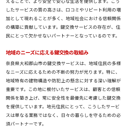
えることで、より安全で安心な生活を提供します。こう
選ばれ続ける鍵交換サービスの秘密
したサービスの質の高さは、口コミやリピート利用の増
住民が安心できる鍵交換の魅力
加として現れることが多く、地域社会における信頼関係
地域の特性を活かした鍵交換サービスが奈良県
の構築に貢献しています。鍵交換サービスの存在が、住
大和郡山市で人気
民にとって欠かせないパートナーとなっているのです。
地域特性を活かす鍵交換の工夫
奈良県大和郡山市で支持される理由
地域のニーズに応える鍵交換の取組み
地域に根ざした鍵交換の魅力
奈良県大和郡山市の鍵交換サービスは、地域住民の多様
住民ニーズに応える鍵交換の取り組み
なニーズに応えるための不断の努力が光ります。特に、
地域特有のニーズに対応する鍵交換
地域特有の建物構造や防犯上の懸念に対する深い理解が
重要です。この地に根付いたサービスは、顧客との信頼
人気の鍵交換サービスの背景
関係を築き上げ、常に安全性を最優先に考慮した鍵交換
を提供しています。地元住民にとって、こうしたサービ
スは単なる業務ではなく、日々の暮らしを守るための必
須パートナーです。