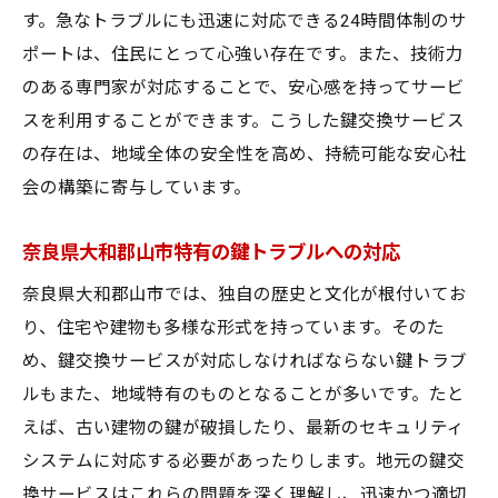
住まいの安全を守る鍵交換サービス
す。急なトラブルにも迅速に対応できる24時間体制のサ
地域の防犯意識を高める取り組み
ポートは、住民にとって心強い存在です。また、技術力
鍵交換サービスが支える安全なコミュニテ
のある専門家が対応することで、安心感を持ってサービ
ィ
スを利用することができます。こうした鍵交換サービス
地域全体の安全性を高める鍵交換の力
の存在は、地域全体の安全性を高め、持続可能な安心社
会の構築に寄与しています。
24時間体制で鍵トラブルに対応する奈良県大和
郡山市の鍵交換サービス
奈良県大和郡山市特有の鍵トラブルへの対応
24時間対応の安心感を提供する鍵交換
奈良県大和郡山市では、独自の歴史と文化が根付いてお
鍵トラブルに即応するための体制
り、住宅や建物も多様な形式を持っています。そのた
住民の安心を24時間支える鍵交換
め、鍵交換サービスが対応しなければならない鍵トラブ
夜間でも安心、24時間体制の理由
ルもまた、地域特有のものとなることが多いです。たと
鍵トラブルを未然に防ぐサポート体制
えば、古い建物の鍵が破損したり、最新のセキュリティ
緊急時に頼れる鍵交換サービス
システムに対応する必要があったりします。地元の鍵交
奈良県大和郡山市の鍵交換サービスが地域社会
換サービスはこれらの問題を深く理解し、迅速かつ適切