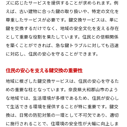
ズに応じたサービスを提供することが求められます。例
地域ブランドとしての鍵交換サービス
えば、古い建物に合った鍵の取り扱いや、特定の文化を
技術力と迅速対応が魅力の奈良県大和郡山市の
尊重したサービスが必要です。鍵交換サービスは、単に
鍵交換サービス
鍵を交換するだけでなく、地域の安全文化を支える存在
迅速対応で地域の安全を守る鍵交換
として重要な役割を果たしています。住民との信頼関係
技術力が光る鍵交換のプロフェッショナル
を築くことができれば、急な鍵トラブルに対しても迅速
地域特化型の迅速対応の秘密
に対応し、住民の安心を守ることができます。
奈良県大和郡山市の鍵交換サービスの強み
住民の安心を支える鍵交換の重要性
技術とスピードの鍵交換サービス
地域に根ざした鍵交換サービスは、住民の安心を守るた
住民に安心を提供する迅速対応
めの重要な柱となっています。奈良県大和郡山市のよう
鍵交換サービスが地域の安全生活を支える奈良
な地域では、生活環境が多様であるため、住民が安心し
県大和郡山市
て生活できる環境を提供することが特に重要です。鍵交
鍵交換がもたらす地域の安全性向上
換は、日常の防犯対策の一環として不可欠であり、適切
地域安全の要、鍵交換サービスの役割
に施行されることで、住環境の安全性が大幅に向上しま