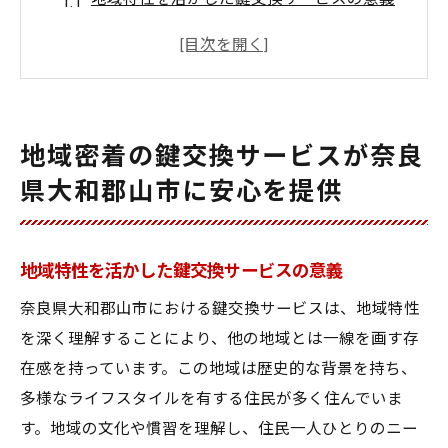
住民の安心を支える鍵交換の重要性
奈良県大和郡山市特有の鍵トラブルへの対
応
密着型サービスの信頼性と安心感
地域密着の鍵交換サービスが奈良
地域のニーズに応える鍵交換の取組み
県大和郡山市に安心を提供
安心の要、地域密着型の鍵交換サービス
奈良県大和郡山市で信頼される鍵交換サービス
の秘密
地域特性を活かした鍵交換サービスの意義
信頼の源泉、地域密着の鍵交換
奈良県大和郡山市における鍵交換サービスは、地域特性
技術力が支える信頼の鍵交換サービス
を深く理解することにより、他の地域とは一線を画す存
地域社会に根付く信頼の鍵交換作業
在感を持っています。この地域は歴史的な背景を持ち、
多様なライフスタイルを有する住民が多く住んでいま
奈良県大和郡山市の住民が選ぶ理由
す。地域の文化や慣習を理解し、住民一人ひとりのニー
信頼を築く鍵交換の仕組み