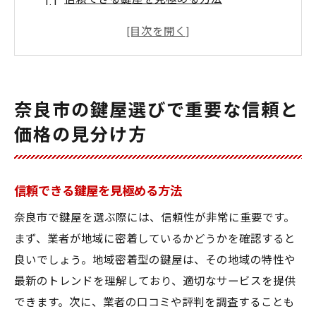
価格とサービスのバランスを考える
地域の評判と口コミを活用する
透明性のある価格体系を確認
経験豊富な業者を選ぶポイント
奈良市の鍵屋選びで重要な信頼と
奈良市での鍵屋選びの注意点
価格の見分け方
鍵屋選びの鍵は透明性奈良市で安心を得る方法
透明性のある見積もりの重要性
信頼できる鍵屋を見極める方法
信頼性の高い料金体系を理解する
サービス内容の明確化のポイント
奈良市で鍵屋を選ぶ際には、信頼性が非常に重要です。
まず、業者が地域に密着しているかどうかを確認すると
奈良市の鍵屋で得られる安心感
良いでしょう。地域密着型の鍵屋は、その地域の特性や
顧客対応の丁寧さをチェック
最新のトレンドを理解しており、適切なサービスを提供
緊急時の対応力を重視する理由
できます。次に、業者の口コミや評判を調査することも
奈良市で迅速対応！鍵屋に求めるサービスとは