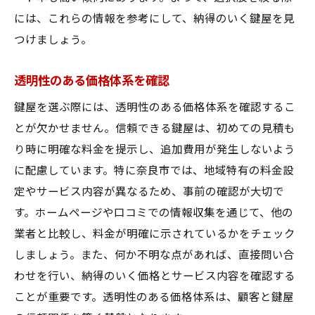
コストパフォーマンスに優れた選択
には、これらの情報を参考にして、納得のいく鍵屋を見
料金明示の重要性とその影響
つけましょう。
奈良市での最適な鍵屋選びの指針
奈良市で信頼できる鍵屋を見つけるための確認
透明性のある価格体系を確認
事項
鍵屋を選ぶ際には、透明性のある価格体系を確認するこ
信頼性の高い鍵屋を選ぶチェックリスト
とが欠かせません。信頼できる鍵屋は、初めての見積も
実績と経験の確認方法
り時に明確な料金を提示し、追加費用が発生しないよう
地域密着型のサービスを選ぶ利点
に配慮しています。特に奈良市では、地域特有の料金設
定やサービス内容が異なるため、事前の確認が大切で
顧客評価の高い業者を探す
す。ホームページや口コミでの情報収集を通じて、他の
サービス内容の詳細確認
業者と比較し、料金が明確に示されているかをチェック
安心の保証制度を確認するポイント
しましょう。また、何か不明な点があれば、直接問い合
鍵屋のサービスを徹底解説奈良市で安心を手に
わせを行い、納得のいく価格とサービス内容を確認する
入れる
ことが重要です。透明性のある価格体系は、顧客と鍵屋
鍵屋が提供する主要なサービスとは