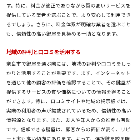
す。特に、料金が適正でありながら質の高いサービスを
奈良市内で鍵のトラブルを防ぐ鍵屋の選び方指
提供している業者を選ぶことで、より安心して利用でき
南
るでしょう。さらに、料金体系が明確な業者を選ぶこと
鍵のトラブルを未然に防ぐために
も、信頼性の高い鍵屋を見極める一助となります。
選び方の基本ステップ
トラブル時の対応力を重視
地域の評判と口コミを活用する
信頼できるアフターサービスを確認
奈良市で鍵屋を選ぶ際には、地域の評判や口コミをしっ
地域のニーズに応える業者を選ぶ
かりと活用することが重要です。まず、インターネット
鍵のプロフェッショナルを見極める方法
を通じて他の顧客の評価を確認することで、その鍵屋が
鍵屋の料金比較で見えてくる奈良市のベストサ
提供するサービスの質や価格についての情報を得ること
ービス
ができます。特に、口コミサイトや地域の掲示板では、
奈良市の鍵屋料金相場を知る
実際の利用者の声が掲載されているため、信頼性の高い
情報源となります。また、友人や知人からの推薦も有効
価格とサービスの比較ポイント
です。信頼できる鍵屋は、顧客からの評価が高く、リピ
見積もり段階での確認事項
ート率も高い傾向にあります。よって、選択肢を絞る際