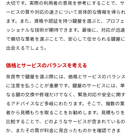
大切です。実際の利用者の意見を参考にすることで、サ
迅速な対応が求められる理由
ービスの質や対応の速さについて具体的な情報を得られ
24時間対応の必要性とメリット
ます。また、資格や認証を持つ鍵屋を選ぶと、プロフェ
緊急時のレスポンス速度を確認
ッショナルな技術が期待できます。最後に、対応が迅速
地域に密着したサービスを選ぶ
で親切な業者を選ぶことで、安心して任せられる鍵屋に
出会えるでしょう。
迅速な鍵交換と修理のポイント
顧客満足度の高い鍵屋を選ぶ基準
価格とサービスのバランスを考える
鍵屋選びの新常識奈良市での失敗しないコツ
奈良市で鍵屋を選ぶ際には、価格とサービスのバランス
選び方の新常識とは？
に注意を払うことが重要です。鍵屋のサービスには、単
鍵屋選びで失敗しないための基準
なる鍵の交換や修理だけでなく、緊急対応や安全に関す
サービスと価格の透明性を重視
るアドバイスなど多岐にわたります。そこで、複数の業
顧客の声を参考にした選択肢
者から見積もりを取ることをお勧めします。見積もりを
安心できる保証体制の確認
比較することで、どのようなサービスが含まれているの
奈良市で鍵屋選びを成功させる秘訣
か、またその質が料金に見合ったものかを確認できま