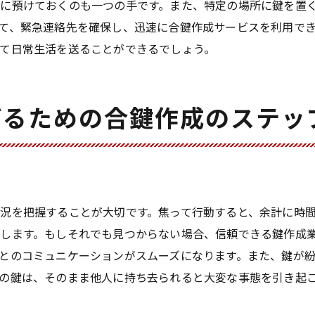
に預けておくのも一つの手です。また、特定の場所に鍵を置
鍵をなくさないための生活習慣改善策
て、緊急連絡先を確保し、迅速に合鍵作成サービスを利用で
鍵の紛失も怖くない！合鍵作成で安心を取り戻す方法
て日常生活を送ることができるでしょう。
迅速な鍵作成で得られる安心のステップ
心配無用の合鍵作成サービスを活用
げるための合鍵作成のステッ
鍵紛失への対処法を知ることの安心感
合鍵作成を通じて得られる心の余裕
不安を取り除くための合鍵作成の活用法
合鍵作成のプロに頼る安心感の理由
況を把握することが大切です。焦って行動すると、余計に時
合鍵作成の新常識があなたの鍵紛失の悩みを解決する方法
します。もしそれでも見つからない場合、信頼できる鍵作成
合鍵作成で解決できる鍵紛失の悩み
とのコミュニケーションがスムーズになります。また、鍵が
新常識を活かした効率的な鍵作成方法
の鍵は、そのまま他人に持ち去られると大変な事態を引き起
鍵紛失時のストレス軽減に役立つ知識