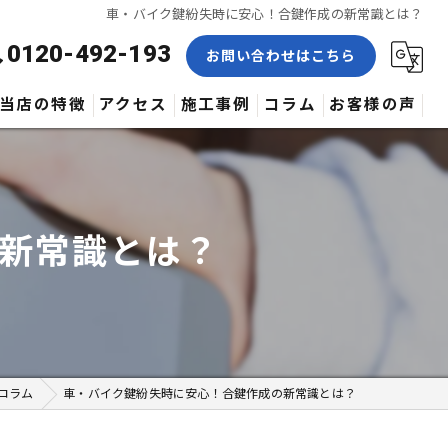
車・バイク鍵紛失時に安心！合鍵作成の新常識とは？
0120-492-193
お問い合わせはこちら
当店の特徴
アクセス
施工事例
コラム
お客様の声
合鍵
修理
新常識とは？
交換
取付
作製
コラム
車・バイク鍵紛失時に安心！合鍵作成の新常識とは？