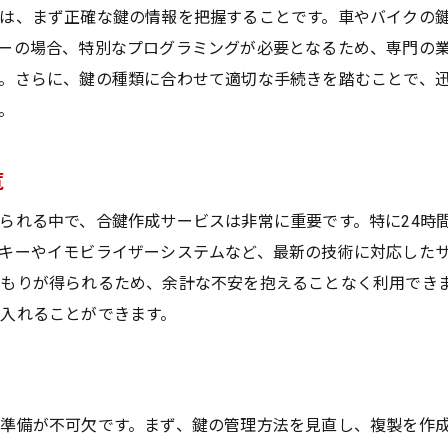
は、まず正確な鍵の情報を把握することです。車やバイクの
鍵紛失時に知っておきたい合鍵作成のプロセスとその利点
ーの場合、特別なプログラミングが必要となるため、専門の
鍵作成プロセスの流れを完全解説
。さらに、鍵の種類に合わせて適切な手続きを踏むことで、
合鍵作成がもたらす安心感の理由
。
プロセスを理解して不安を軽減する方法
合鍵作成の時間と費用を知っておこう
覧
鍵の再作成で得られる安心のプラス面
られる中で、合鍵作成サービスは非常に重要です。特に24時
紛失時に役立つプロセス理解の利点
キーやイモビライザーシステムなど、最新の技術に対応した
車・バイクの鍵紛失を乗り越えるために役立つ合鍵作成の知
もりが得られるため、余計な不安を抱えることなく利用でき
紛失を未然に防ぐための知識と対策
入れることができます。
合鍵作成に必要な情報を事前に準備
鍵の種類別に見る合鍵作成のポイント
鍵紛失時に直面する問題とその解決策
準備が不可欠です。まず、鍵の管理方法を見直し、複製を作
合鍵作成の最新技術とその応用例