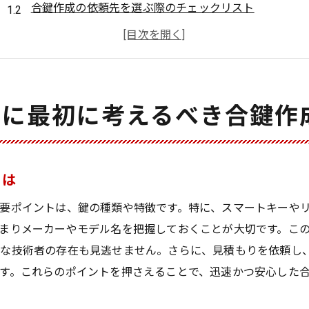
合鍵作成の依頼先を選ぶ際のチェックリスト
車とバイクの鍵、紛失時の対処法の違い
鍵紛失時に知っておくべき合鍵作成の基本
緊急時に役立つ合鍵作成のサービス一覧
鍵の紛失を防ぐための事前準備と対策
時に最初に考えるべき合鍵作
鍵紛失の焦りを和らげるための合鍵作成のステップとは
鍵紛失時にまず取るべき行動ステップ
プロに依頼する前に知っておきたいこと
とは
スムーズな合鍵作成のための準備方法
要ポイントは、鍵の種類や特徴です。特に、スマートキーや
鍵を無くした際の迅速な対応策一覧
まりメーカーやモデル名を把握しておくことが大切です。こ
合鍵作成プロセスを円滑に進めるためのコツ
富な技術者の存在も見逃せません。さらに、見積もりを依頼し
す。これらのポイントを押さえることで、迅速かつ安心した
不安を軽減する鍵紛失時のメンタルケア
車やバイクの鍵紛失作成を安心して依頼するためのヒント