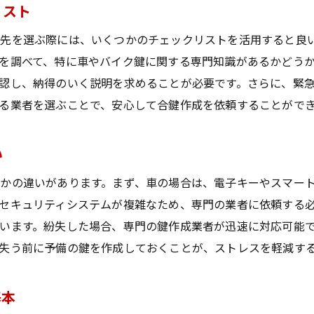
リスト
信頼できる鍵作成業者の見極め方
合鍵作成依頼時の費用と時間の目安
先を選ぶ際には、いくつかのチェックリストを活用すると良
を調べて、特に車やバイク鍵に関する専門知識があるかどう
鍵作成サービス選びで失敗しないポイント
認し、納得のいく説明を求めることが必要です。さらに、緊
依頼前に確認すべき業者の評判と実績
る業者を選ぶことで、安心して合鍵作成を依頼することがで
安全性を確保するための重要な質問
車・バイクの鍵作成に関する法律知識
い
合鍵作成の新常識が車やバイクの紛失時の不安を軽減する理
かの違いがあります。まず、車の場合は、電子キーやスマー
最新技術がもたらす合鍵作成の進化
セキュリティシステムが複雑なため、専門の業者に依頼する
車・バイクの鍵作成におけるセキュリティの向上
います。紛失した場合、専門の鍵作成業者が迅速に対応可能
合鍵作成の新常識を知ることの重要性
失う前に予備の鍵を作成しておくことが、ストレスを軽減す
技術革新で可能になった迅速な鍵作成
紛失時の心強いサポート体制とは
基本
鍵紛失時の安全を守る新たな基準