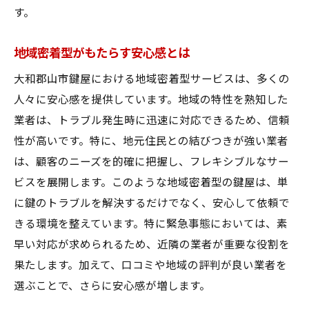
料金体系の透明性が鍵屋選びの決め手
す。
追加料金の有無を事前に確認する重要性
予算に合った鍵屋選びのポイント
地域密着型がもたらす安心感とは
コストパフォーマンスの良い鍵屋とは
大和郡山市鍵屋における地域密着型サービスは、多くの
契約前に確認すべき料金の明細
人々に安心感を提供しています。地域の特性を熟知した
大和郡山市鍵屋で求められる高品質なサービス
業者は、トラブル発生時に迅速に対応できるため、信頼
の裏側に迫る
性が高いです。特に、地元住民との結びつきが強い業者
は、顧客のニーズを的確に把握し、フレキシブルなサー
高品質サービスを支える鍵屋の技術力
ビスを展開します。このような地域密着型の鍵屋は、単
大和郡山市鍵屋のサービス基準とは
に鍵のトラブルを解決するだけでなく、安心して依頼で
鍵屋の品質保証とその重要性
きる環境を整えています。特に緊急事態においては、素
顧客満足度を高める鍵屋の工夫
早い対応が求められるため、近隣の業者が重要な役割を
プロの目線から見る鍵屋のサービス品質
果たします。加えて、口コミや地域の評判が良い業者を
大和郡山市で選ぶべき鍵屋のサービス特徴
選ぶことで、さらに安心感が増します。
地域の特性を知る鍵屋が大和郡山市で選ばれる