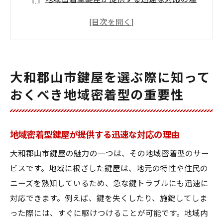
由
地元に根付いたサービスが鍵トラブルを解
決
地域密着型がもたらす安心感とは
大和郡山市鍵屋を選ぶ際に知って
大和郡山市で信頼される鍵屋の条件
おくべき地域密着型の重要性
地域特性に応じた鍵のトラブル対策
地元密着の強みを活かしたサービスとは
安心の鍵屋選びは大和郡山市鍵屋の口コミチェ
地域密着型鍵屋が提供する迅速な対応の理由
ックから始めよう
大和郡山市鍵屋の魅力の一つは、その地域密着型のサー
口コミが語る大和郡山市鍵屋の実像
ビスです。地域に根ざした鍵屋は、地元の特性や住民の
信頼できる鍵屋を見分ける口コミの活用法
ニーズを熟知しているため、急な鍵トラブルにも迅速に
レビューで見る大和郡山市の鍵屋の評判
対応できます。例えば、鍵を失くしたり、施錠してしま
った際には、すぐに駆けつけることが可能です。地域内
鍵屋選びに欠かせない口コミ情報の探し方