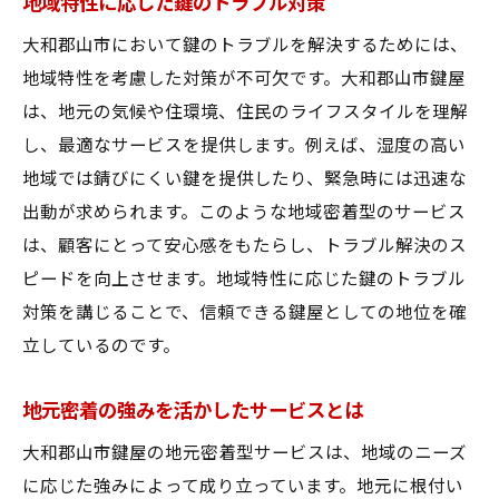
地域特性に応じた鍵のトラブル対策
安心を提供する鍵屋の迅速な対応事例
大和郡山市において鍵のトラブルを解決するためには、
迅速対応で選ばれる大和郡山市の鍵屋
地域特性を考慮した対策が不可欠です。大和郡山市鍵屋
大和郡山市鍵屋選びで重視したい信頼性と実績
は、地元の気候や住環境、住民のライフスタイルを理解
のポイント
し、最適なサービスを提供します。例えば、湿度の高い
鍵屋選びにおける信頼性の重要性
地域では錆びにくい鍵を提供したり、緊急時には迅速な
実績豊富な鍵屋が選ばれる理由
出動が求められます。このような地域密着型のサービス
信頼性を確認するためのチェックポイント
は、顧客にとって安心感をもたらし、トラブル解決のス
過去の実績が示す鍵屋の信頼度
ピードを向上させます。地域特性に応じた鍵のトラブル
信頼できる鍵屋を見分ける方法
対策を講じることで、信頼できる鍵屋としての地位を確
立しているのです。
大和郡山市で実績ある鍵屋の探し方
地元密着の強みを活かしたサービスとは
大和郡山市鍵屋の地元密着型サービスは、地域のニーズ
に応じた強みによって成り立っています。地元に根付い