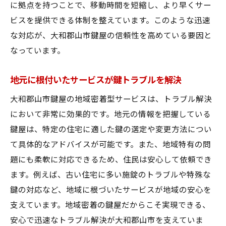
に拠点を持つことで、移動時間を短縮し、より早くサー
SNSで確認する鍵屋の信頼性
ビスを提供できる体制を整えています。このような迅速
体験談から学ぶ大和郡山市の鍵屋の選び方
な対応が、大和郡山市鍵屋の信頼性を高めている要因と
奈良県生駒郡斑鳩町での緊急トラブル時に頼れ
なっています。
る大和郡山市鍵屋の特徴
緊急時に頼れる鍵屋の選び方とは
地元に根付いたサービスが鍵トラブルを解決
即日対応可能な大和郡山市鍵屋の見極め方
大和郡山市鍵屋の地域密着型サービスは、トラブル解決
緊急事態に備えた大和郡山市鍵屋の準備
において非常に効果的です。地元の情報を把握している
斑鳩町で鍵のトラブルが起きた時の対処法
鍵屋は、特定の住宅に適した鍵の選定や変更方法につい
緊急対応力のある鍵屋の選定基準
て具体的なアドバイスが可能です。また、地域特有の問
題にも柔軟に対応できるため、住民は安心して依頼でき
24時間対応可能な鍵屋の利点
ます。例えば、古い住宅に多い施錠のトラブルや特殊な
鍵屋選びで失敗しないために大和郡山市鍵屋の
鍵の対応など、地域に根づいたサービスが地域の安心を
料金体系を確認しよう
支えています。地域密着の鍵屋だからこそ実現できる、
適正価格で安心な鍵屋の見つけ方
安心で迅速なトラブル解決が大和郡山市を支えていま