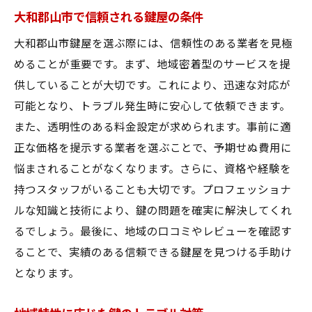
理由
大和郡山市で信頼される鍵屋の条件
地域特性を熟知した鍵屋の利点
大和郡山市鍵屋を選ぶ際には、信頼性のある業者を見極
地元を知り尽くした鍵屋の信頼性
めることが重要です。まず、地域密着型のサービスを提
供していることが大切です。これにより、迅速な対応が
地域密着型の鍵屋が選ばれる背景
可能となり、トラブル発生時に安心して依頼できます。
大和郡山市での長年の実績が示す信頼性
また、透明性のある料金設定が求められます。事前に適
地域事情に精通する鍵屋の選び方
正な価格を提示する業者を選ぶことで、予期せぬ費用に
地元の特性に合わせた鍵のトラブル対応法
悩まされることがなくなります。さらに、資格や経験を
鍵のトラブル解決は大和郡山市鍵屋の迅速対応
持つスタッフがいることも大切です。プロフェッショナ
で安心
ルな知識と技術により、鍵の問題を確実に解決してくれ
迅速対応がもたらす鍵トラブルの安心感
るでしょう。最後に、地域の口コミやレビューを確認す
大和郡山市鍵屋の迅速性を左右する要因
ることで、実績のある信頼できる鍵屋を見つける手助け
即応態勢が整った鍵屋の選び方
となります。
緊急時に役立つ鍵屋の迅速対応力