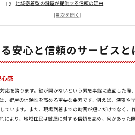
地域密着型の鍵屋が提供する信頼の理由
奈良県での鍵関連トラブルに強い鍵屋の特長
最新技術を駆使した鍵修理サービスの魅力
鍵屋の24時間体制が地域住民に支持される理由
実際に役立つ鍵屋サービスの事例紹介
する安心と信頼のサービスと
鍵開けサービスを選ぶ際のポイント鍵屋の選び方
信頼できる鍵屋の選び方：口コミと実績を確認
鍵の種類に応じた専門技術を持つ鍵屋の選定
安心感
24時間対応の鍵開けサービスを選ぶメリット
対応を誇ります。鍵が開かないという緊急事態に直面した際
奈良県地域での迅速な出張対応が可能な鍵屋
は、鍵屋の信頼性を高める重要な要素です。例えば、深夜や早
鍵屋の技術力を見極めるチェックポイント
しています。また、現場到着までの時間が短いだけでなく、
れにより、地域住民は鍵屋に対する信頼を高め、何かあった
鍵屋を選ぶ際に注意したい料金とサービス内容
鍵屋に頼るべき理由奈良県での実例を紹介