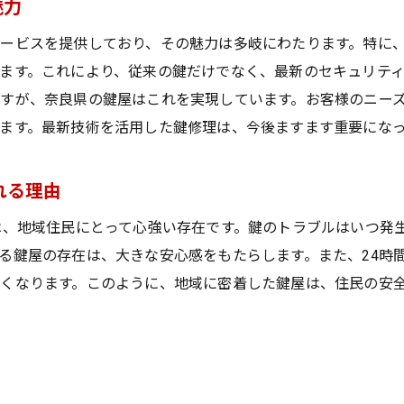
魅力
鍵のトラブルを解決する鍵屋の専門技術に注目
ービスを提供しており、その魅力は多岐にわたります。特に
鍵の専門家によるトラブル解決の流れを解説
ます。これにより、従来の鍵だけでなく、最新のセキュリティ
技術力が光る鍵屋の修理・交換サービス
すが、奈良県の鍵屋はこれを実現しています。お客様のニー
複雑な鍵トラブルも解決可能な鍵屋の技術
ます。最新技術を活用した鍵修理は、今後ますます重要にな
鍵屋が持つ最新技術とその活用事例
専門技術を駆使した鍵屋のトラブル解決策
れる理由
奈良県で信頼される鍵屋の技術力に迫る
は、地域住民にとって心強い存在です。鍵のトラブルはいつ発
奈良県地域住民から信頼される鍵屋の特徴
る鍵屋の存在は、大きな安心感をもたらします。また、24時
地域密着型の鍵屋が持つ魅力と信頼の理由
くなります。このように、地域に密着した鍵屋は、住民の安
奈良県住民に愛される鍵屋のサービス精神
信頼の鍵屋が提供する安心のセキュリティ対策
鍵屋の迅速対応が住民に安心感を与える理由
地域住民が選ぶ鍵屋の信頼の証