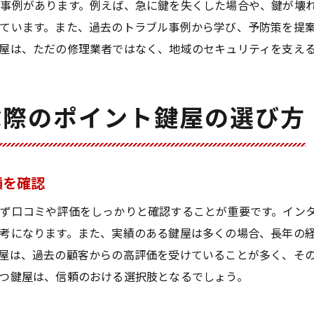
事例があります。例えば、急に鍵を失くした場合や、鍵が壊
実際に利用者が語る鍵屋の信頼性とは
ています。また、過去のトラブル事例から学び、予防策を提
鍵屋サービスが提供する安心のセキュリティ対策
屋は、ただの修理業者ではなく、地域のセキュリティを支え
現代の鍵屋が提供する最新セキュリティ技術
鍵屋が提案する住宅向けセキュリティ強化策
ぶ際のポイント鍵屋の選び方
オフィスの安全を守る鍵屋のセキュリティ対策
鍵屋による車両のセキュリティ向上サービス
奈良県の住民が安心できる鍵屋の防犯対策
績を確認
鍵屋が提供するセキュリティコンサルティング
ず口コミや評価をしっかりと確認することが重要です。インタ
鍵の問題を未然に防ぐための鍵屋のアドバイス
考になります。また、実績のある鍵屋は多くの場合、長年の
鍵トラブルを防ぐための鍵屋からの助言
屋は、過去の顧客からの高評価を受けていることが多く、そ
鍵屋が教える日常でできる鍵のメンテナンス法
つ鍵屋は、信頼のおける選択肢となるでしょう。
事前に知っておきたい鍵のセキュリティチェック