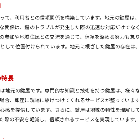
由
鍵を紛失した際の鍵屋の迅速対応事例
壊れた鍵の修理で地域住民に選ばれる鍵屋
って、利用者との信頼関係を構築しています。地元の鍵屋は
な関係は、鍵のトラブルが発生した際の迅速な対応だけでな
緊急時に活躍する鍵屋の24時間出張サービス
の参加や地域住民との交流を通じて、信頼を深める努力も怠
実際に鍵屋が解決した奈良県での鍵トラブル
として位置付けられています。地元に根ざした鍵屋の存在は
鍵の問題解決における鍵屋のプロフェッショナルな対
鍵屋が提供するセキュリティ強化事例
24時間対応奈良県の鍵屋がすぐに解決する理由
の特長
緊急時に安心できる鍵屋の24時間サービス
は地元の鍵屋です。専門的な知識と技術を持つ鍵屋は、様々
奈良県内での鍵トラブルに即時対応する鍵屋の実力
場合、即座に現場に駆けつけてくれるサービスが整っていま
深夜でも安心、鍵屋の迅速な出張対応
心感を提供しています。さらに、鍵屋は地域の特性を理解し
鍵問題解決のスピード感が鍵屋選びの決め手に
た際の不安を軽減し、信頼されるサービスを実現しています
24時間体制を徹底する鍵屋の特長と利点
鍵屋の緊急対応が地域住民に支持される理由